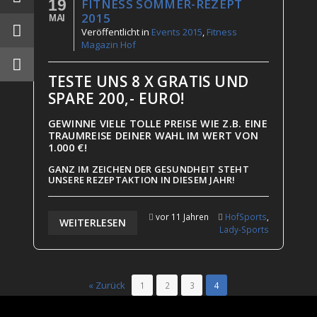
19
FITNESS SOMMER-REZEPT
2015
MAI
Veröffentlicht
in
Events 2015
,
Fitness
Magazin Hof
TESTE UNS 8 X GRATIS UND
SPARE 200,- EURO!
GEWINNE VIELE TOLLE PREISE WIE Z.B. EINE
TRAUMREISE DEINER WAHL IM WERT VON
1.000 €!
GANZ IM ZEICHEN DER GESUNDHEIT STEHT
UNSERE REZEPTAKTION IN DIESEM JAHR!
vor 11 Jahren
HofSports
,
WEITERLESEN
Lady-Sports
« Zurück
1
2
3
4