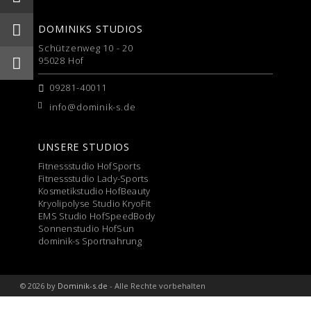
DOMINIKS STUDIOS
Schützenweg 10 - 20
95028 Hof
09281-40011
info@dominik-s.de
UNSERE STUDIOS
Fitnessstudio HofSports
Fitnessstudio Lady-Sports
Kosmetikstudio HofBeauty
Kryolipolyse Studio KryoFit
EMS Studio HofSpeedBody
Sonnenstudio HofSun
dominik-s Sportnahrung
© 2026 by
Dominik-s.de
- Alle Rechte vorbehalten