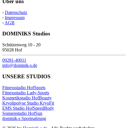
Über uns
›
Datenschutz
›
Impressum
›
AGB
DOMINIKS Studios
Schützenweg 10 - 20
95028 Hof
09281-40011
info@dominik-s.de
UNSERE STUDIOS
Fitnessstudio HofSports
Fitnessstudio Lady-Sports
Kosmetikstudio HofBeauty
Kryolipolyse Studio KryoFit
EMS Studio HofSpeedBody
Sonnenstudio HofSun
dominik-s Sportnahrung