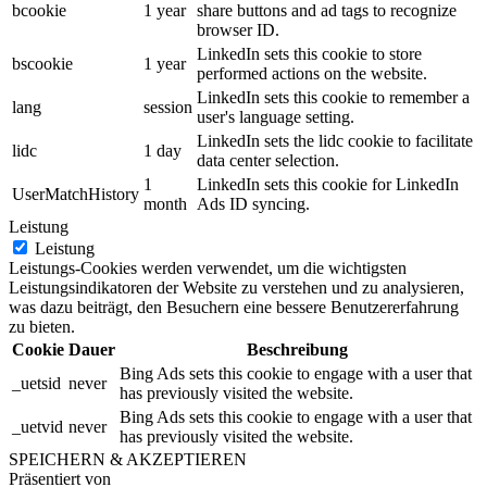
bcookie
1 year
share buttons and ad tags to recognize
browser ID.
LinkedIn sets this cookie to store
bscookie
1 year
performed actions on the website.
LinkedIn sets this cookie to remember a
lang
session
user's language setting.
LinkedIn sets the lidc cookie to facilitate
lidc
1 day
data center selection.
1
LinkedIn sets this cookie for LinkedIn
UserMatchHistory
month
Ads ID syncing.
Leistung
Leistung
Leistungs-Cookies werden verwendet, um die wichtigsten
Leistungsindikatoren der Website zu verstehen und zu analysieren,
was dazu beiträgt, den Besuchern eine bessere Benutzererfahrung
zu bieten.
Cookie
Dauer
Beschreibung
Bing Ads sets this cookie to engage with a user that
_uetsid
never
has previously visited the website.
Bing Ads sets this cookie to engage with a user that
_uetvid
never
has previously visited the website.
SPEICHERN & AKZEPTIEREN
Präsentiert von