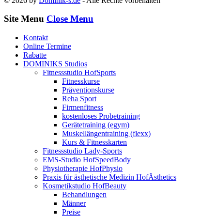
© 2026 by
Dominik-s.de
- Alle Rechte vorbehalten
Site Menu
Close Menu
Kontakt
Online Termine
Rabatte
DOMINIKS Studios
Fitnessstudio HofSports
Fitnesskurse
Präventionskurse
Reha Sport
Firmenfitness
kostenloses Probetraining
Gerätetraining (egym)
Muskellängentraining (flexx)
Kurs & Fitnesskarten
Fitnessstudio Lady-Sports
EMS-Studio HofSpeedBody
Physiotherapie HofPhysio
Praxis für ästhetische Medizin HofÄsthetics
Kosmetikstudio HofBeauty
Behandlungen
Männer
Preise