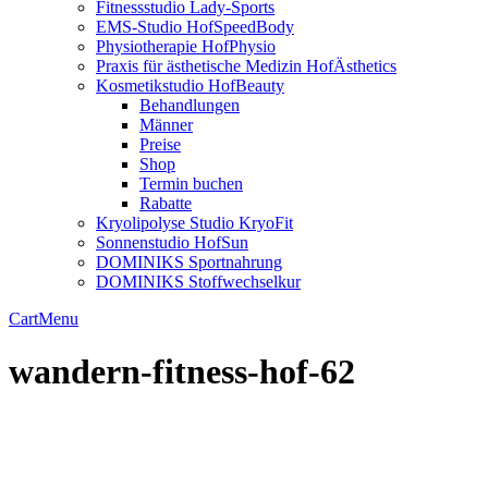
Fitnessstudio Lady-Sports
EMS-Studio HofSpeedBody
Physiotherapie HofPhysio
Praxis für ästhetische Medizin HofÄsthetics
Kosmetikstudio HofBeauty
Behandlungen
Männer
Preise
Shop
Termin buchen
Rabatte
Kryolipolyse Studio KryoFit
Sonnenstudio HofSun
DOMINIKS Sportnahrung
DOMINIKS Stoffwechselkur
Cart
Menu
wandern-fitness-hof-62