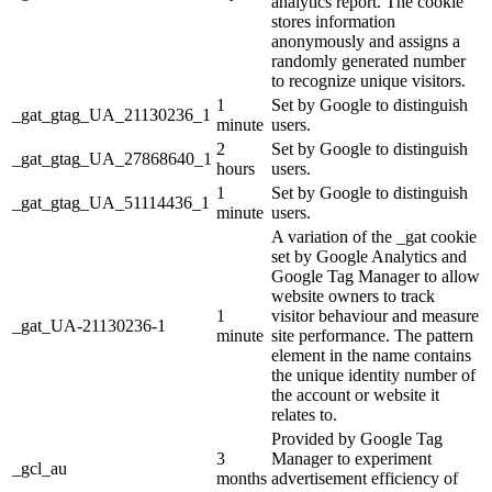
analytics report. The cookie
stores information
anonymously and assigns a
randomly generated number
to recognize unique visitors.
1
Set by Google to distinguish
_gat_gtag_UA_21130236_1
minute
users.
2
Set by Google to distinguish
_gat_gtag_UA_27868640_1
hours
users.
1
Set by Google to distinguish
_gat_gtag_UA_51114436_1
minute
users.
A variation of the _gat cookie
set by Google Analytics and
Google Tag Manager to allow
website owners to track
1
visitor behaviour and measure
_gat_UA-21130236-1
minute
site performance. The pattern
element in the name contains
the unique identity number of
the account or website it
relates to.
Provided by Google Tag
3
Manager to experiment
_gcl_au
months
advertisement efficiency of