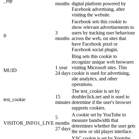
_fbp
months
digital platform powered by
Facebook advertising, after
visiting the website.
Facebook sets this cookie to
show relevant advertisements to
3
users by tracking user behaviour
fr
months
across the web, on sites that
have Facebook pixel or
Facebook social plugin.
Bing sets this cookie to
recognize unique web browsers
1 year
visiting Microsoft sites. This
MUID
24 days
cookie is used for advertising,
site analytics, and other
operations.
The test_cookie is set by
15
doubleclick.net and is used to
test_cookie
minutes
determine if the user's browser
supports cookies.
A cookie set by YouTube to
5
measure bandwidth that
VISITOR_INFO1_LIVE
months
determines whether the user gets
27 days
the new or old player interface.
YSC cookie is set by Youtube