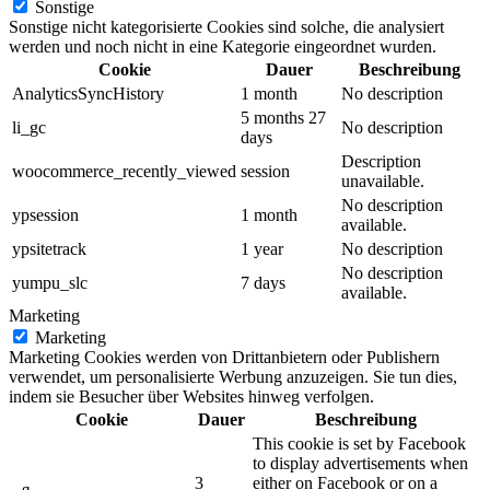
Sonstige
Sonstige nicht kategorisierte Cookies sind solche, die analysiert
werden und noch nicht in eine Kategorie eingeordnet wurden.
Cookie
Dauer
Beschreibung
AnalyticsSyncHistory
1 month
No description
5 months 27
li_gc
No description
days
Description
woocommerce_recently_viewed
session
unavailable.
No description
ypsession
1 month
available.
ypsitetrack
1 year
No description
No description
yumpu_slc
7 days
available.
Marketing
Marketing
Marketing Cookies werden von Drittanbietern oder Publishern
verwendet, um personalisierte Werbung anzuzeigen. Sie tun dies,
indem sie Besucher über Websites hinweg verfolgen.
Cookie
Dauer
Beschreibung
This cookie is set by Facebook
to display advertisements when
3
either on Facebook or on a