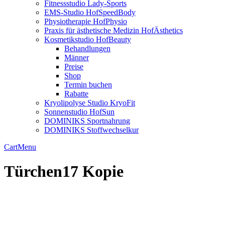
Fitnessstudio Lady-Sports
EMS-Studio HofSpeedBody
Physiotherapie HofPhysio
Praxis für ästhetische Medizin HofÄsthetics
Kosmetikstudio HofBeauty
Behandlungen
Männer
Preise
Shop
Termin buchen
Rabatte
Kryolipolyse Studio KryoFit
Sonnenstudio HofSun
DOMINIKS Sportnahrung
DOMINIKS Stoffwechselkur
Cart
Menu
Türchen17 Kopie