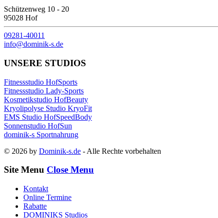
Schützenweg 10 - 20
95028 Hof
09281-40011
info@dominik-s.de
UNSERE STUDIOS
Fitnessstudio HofSports
Fitnessstudio Lady-Sports
Kosmetikstudio HofBeauty
Kryolipolyse Studio KryoFit
EMS Studio HofSpeedBody
Sonnenstudio HofSun
dominik-s Sportnahrung
© 2026 by
Dominik-s.de
- Alle Rechte vorbehalten
Site Menu
Close Menu
Kontakt
Online Termine
Rabatte
DOMINIKS Studios