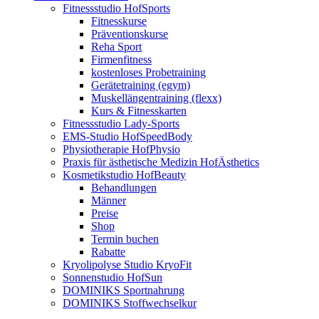
Fitnessstudio HofSports
Fitnesskurse
Präventionskurse
Reha Sport
Firmenfitness
kostenloses Probetraining
Gerätetraining (egym)
Muskellängentraining (flexx)
Kurs & Fitnesskarten
Fitnessstudio Lady-Sports
EMS-Studio HofSpeedBody
Physiotherapie HofPhysio
Praxis für ästhetische Medizin HofÄsthetics
Kosmetikstudio HofBeauty
Behandlungen
Männer
Preise
Shop
Termin buchen
Rabatte
Kryolipolyse Studio KryoFit
Sonnenstudio HofSun
DOMINIKS Sportnahrung
DOMINIKS Stoffwechselkur