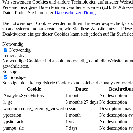
Wir verwenden Cookies und andere Technologien auf unserer Webseite
Personenbezogene Daten können verarbeitet werden (z.B. IP-Adressen
Daten finden Sie in unserer
Datenschutzerklärung
.
Die notwendigen Cookies werden in Ihrem Browser gespeichert, da sie
zu analysieren und zu verstehen, wie Sie diese Website nutzen. Dies
Deaktivieren einiger dieser Cookies kann sich jedoch auf Ihr Surferle
Notwendig
Notwendig
immer aktiv
Notwendige Cookies sind absolut notwendig, damit die Website ordn
gewährleisten.
Sonstige
Sonstige
Sonstige nicht kategorisierte Cookies sind solche, die analysiert wer
Cookie
Dauer
Beschreibu
AnalyticsSyncHistory
1 month
No description
li_gc
5 months 27 days
No description
woocommerce_recently_viewed
session
Description unava
ypsession
1 month
No description av
ypsitetrack
1 year
No description
yumpu_slc
7 days
No description av