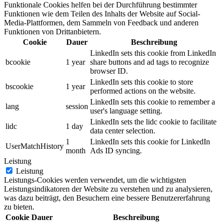
Funktionale Cookies helfen bei der Durchführung bestimmter
Funktionen wie dem Teilen des Inhalts der Website auf Social-
Media-Plattformen, dem Sammeln von Feedback und anderen
Funktionen von Drittanbietern.
Cookie
Dauer
Beschreibung
LinkedIn sets this cookie from LinkedIn
bcookie
1 year
share buttons and ad tags to recognize
browser ID.
LinkedIn sets this cookie to store
bscookie
1 year
performed actions on the website.
LinkedIn sets this cookie to remember a
lang
session
user's language setting.
LinkedIn sets the lidc cookie to facilitate
lidc
1 day
data center selection.
1
LinkedIn sets this cookie for LinkedIn
UserMatchHistory
month
Ads ID syncing.
Leistung
Leistung
Leistungs-Cookies werden verwendet, um die wichtigsten
Leistungsindikatoren der Website zu verstehen und zu analysieren,
was dazu beiträgt, den Besuchern eine bessere Benutzererfahrung
zu bieten.
Cookie
Dauer
Beschreibung