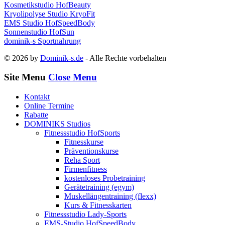
Kosmetikstudio HofBeauty
Kryolipolyse Studio KryoFit
EMS Studio HofSpeedBody
Sonnenstudio HofSun
dominik-s Sportnahrung
© 2026 by
Dominik-s.de
- Alle Rechte vorbehalten
Site Menu
Close Menu
Kontakt
Online Termine
Rabatte
DOMINIKS Studios
Fitnessstudio HofSports
Fitnesskurse
Präventionskurse
Reha Sport
Firmenfitness
kostenloses Probetraining
Gerätetraining (egym)
Muskellängentraining (flexx)
Kurs & Fitnesskarten
Fitnessstudio Lady-Sports
EMS-Studio HofSpeedBody