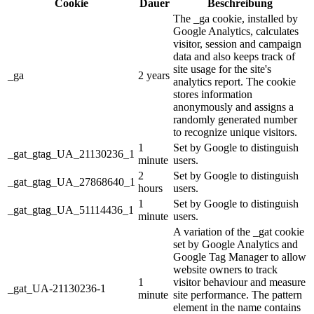
Cookie
Dauer
Beschreibung
The _ga cookie, installed by
Google Analytics, calculates
visitor, session and campaign
data and also keeps track of
site usage for the site's
_ga
2 years
analytics report. The cookie
stores information
anonymously and assigns a
randomly generated number
to recognize unique visitors.
1
Set by Google to distinguish
_gat_gtag_UA_21130236_1
minute
users.
2
Set by Google to distinguish
_gat_gtag_UA_27868640_1
hours
users.
1
Set by Google to distinguish
_gat_gtag_UA_51114436_1
minute
users.
A variation of the _gat cookie
set by Google Analytics and
Google Tag Manager to allow
website owners to track
1
visitor behaviour and measure
_gat_UA-21130236-1
minute
site performance. The pattern
element in the name contains