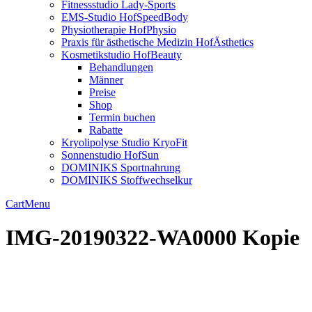
Fitnessstudio Lady-Sports
EMS-Studio HofSpeedBody
Physiotherapie HofPhysio
Praxis für ästhetische Medizin HofÄsthetics
Kosmetikstudio HofBeauty
Behandlungen
Männer
Preise
Shop
Termin buchen
Rabatte
Kryolipolyse Studio KryoFit
Sonnenstudio HofSun
DOMINIKS Sportnahrung
DOMINIKS Stoffwechselkur
Cart
Menu
IMG-20190322-WA0000 Kopie