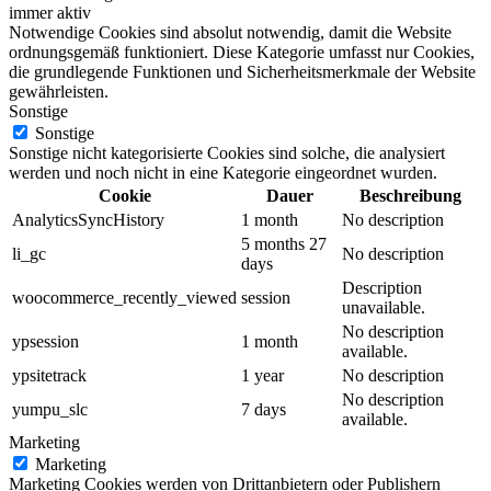
immer aktiv
Notwendige Cookies sind absolut notwendig, damit die Website
ordnungsgemäß funktioniert. Diese Kategorie umfasst nur Cookies,
die grundlegende Funktionen und Sicherheitsmerkmale der Website
gewährleisten.
Sonstige
Sonstige
Sonstige nicht kategorisierte Cookies sind solche, die analysiert
werden und noch nicht in eine Kategorie eingeordnet wurden.
Cookie
Dauer
Beschreibung
AnalyticsSyncHistory
1 month
No description
5 months 27
li_gc
No description
days
Description
woocommerce_recently_viewed
session
unavailable.
No description
ypsession
1 month
available.
ypsitetrack
1 year
No description
No description
yumpu_slc
7 days
available.
Marketing
Marketing
Marketing Cookies werden von Drittanbietern oder Publishern