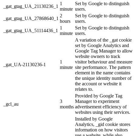
1
Set by Google to distinguish
_gat_gtag_UA_21130236_1
minute
users.
2
Set by Google to distinguish
_gat_gtag_UA_27868640_1
hours
users.
1
Set by Google to distinguish
_gat_gtag_UA_51114436_1
minute
users.
A variation of the _gat cookie
set by Google Analytics and
Google Tag Manager to allow
website owners to track
1
visitor behaviour and measure
_gat_UA-21130236-1
minute
site performance. The pattern
element in the name contains
the unique identity number of
the account or website it
relates to.
Provided by Google Tag
3
Manager to experiment
_gcl_au
months
advertisement efficiency of
websites using their services.
Installed by Google
Analytics, _gid cookie stores
information on how visitors
use a website, while also