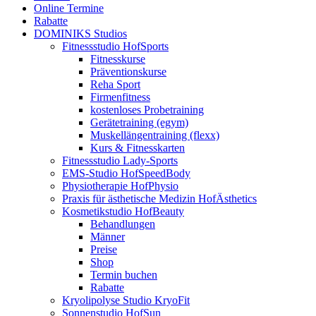
Online Termine
Rabatte
DOMINIKS Studios
Fitnessstudio HofSports
Fitnesskurse
Präventionskurse
Reha Sport
Firmenfitness
kostenloses Probetraining
Gerätetraining (egym)
Muskellängentraining (flexx)
Kurs & Fitnesskarten
Fitnessstudio Lady-Sports
EMS-Studio HofSpeedBody
Physiotherapie HofPhysio
Praxis für ästhetische Medizin HofÄsthetics
Kosmetikstudio HofBeauty
Behandlungen
Männer
Preise
Shop
Termin buchen
Rabatte
Kryolipolyse Studio KryoFit
Sonnenstudio HofSun