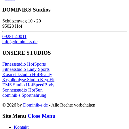
DOMINIKS Studios
Schützenweg 10 - 20
95028 Hof
09281-40011
info@dominik-s.de
UNSERE STUDIOS
Fitnessstudio HofSports
Fitnessstudio Lady-Sports
Kosmetikstudio HofBeauty
Kryolipolyse Studio KryoFit
EMS Studio HofSpeedBody
Sonnenstudio HofSun
dominik-s Sportnahrung
© 2026 by
Dominik-s.de
- Alle Rechte vorbehalten
Site Menu
Close Menu
Kontakt