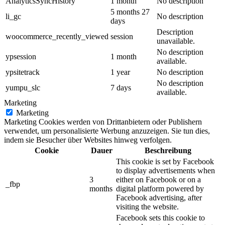
AnalyticsSyncHistory
1 month
No description
5 months 27
li_gc
No description
days
Description
woocommerce_recently_viewed
session
unavailable.
No description
ypsession
1 month
available.
ypsitetrack
1 year
No description
No description
yumpu_slc
7 days
available.
Marketing
Marketing
Marketing Cookies werden von Drittanbietern oder Publishern
verwendet, um personalisierte Werbung anzuzeigen. Sie tun dies,
indem sie Besucher über Websites hinweg verfolgen.
Cookie
Dauer
Beschreibung
This cookie is set by Facebook
to display advertisements when
3
either on Facebook or on a
_fbp
months
digital platform powered by
Facebook advertising, after
visiting the website.
Facebook sets this cookie to