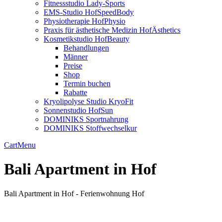
Fitnessstudio Lady-Sports
EMS-Studio HofSpeedBody
Physiotherapie HofPhysio
Praxis für ästhetische Medizin HofÄsthetics
Kosmetikstudio HofBeauty
Behandlungen
Männer
Preise
Shop
Termin buchen
Rabatte
Kryolipolyse Studio KryoFit
Sonnenstudio HofSun
DOMINIKS Sportnahrung
DOMINIKS Stoffwechselkur
Cart
Menu
Bali Apartment in Hof
Bali Apartment in Hof - Ferienwohnung Hof