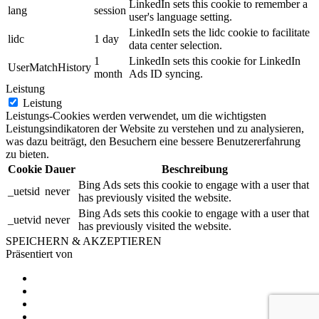
LinkedIn sets this cookie to remember a
lang
session
user's language setting.
LinkedIn sets the lidc cookie to facilitate
lidc
1 day
data center selection.
1
LinkedIn sets this cookie for LinkedIn
UserMatchHistory
month
Ads ID syncing.
Leistung
Leistung
Leistungs-Cookies werden verwendet, um die wichtigsten
Leistungsindikatoren der Website zu verstehen und zu analysieren,
was dazu beiträgt, den Besuchern eine bessere Benutzererfahrung
zu bieten.
Cookie
Dauer
Beschreibung
Bing Ads sets this cookie to engage with a user that
_uetsid
never
has previously visited the website.
Bing Ads sets this cookie to engage with a user that
_uetvid
never
has previously visited the website.
SPEICHERN & AKZEPTIEREN
Präsentiert von