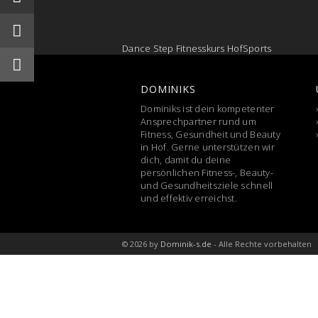
Dance Step Fitnesskurs HofSports
DOMINIKS
Dominiks ist dein kompetenter
Ansprechpartner rund um
Fitness, Gesundheit und Beauty
in Hof. Gerne unterstützen wir
dich, damit du deine
persönlichen Fitness-, Beauty-
und Gesundheitsziele schnell
und effektiv erreichst.
© 2026 by
Dominik-s.de
- Alle Rechte vorbehalten