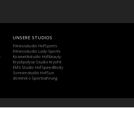
UNSERE STUDIOS
Fitnessstudio HofSports
Fitnessstudio Lady-Sports
Kosmetikstudio HofBeauty
Kryolipolyse Studio KryoFit
EMS Studio HofSpeedBody
Sonnenstudio HofSun
dominik-s Sportnahrung