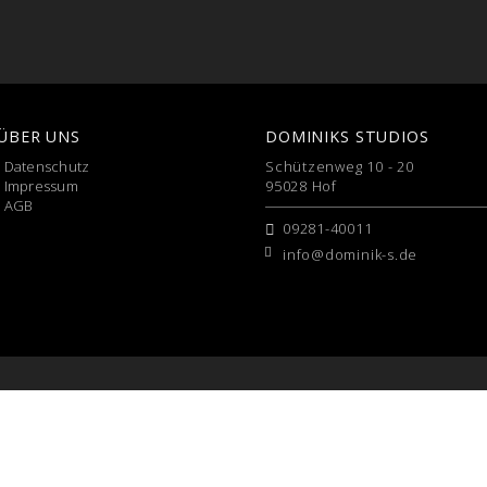
ÜBER UNS
DOMINIKS STUDIOS
›
Datenschutz
Schützenweg 10 - 20
›
Impressum
95028 Hof
›
AGB
09281-40011
info@dominik-s.de