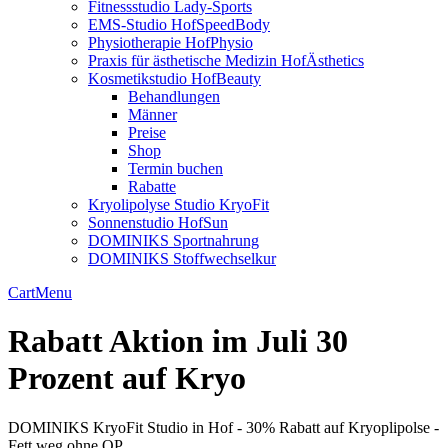
Fitnessstudio Lady-Sports
EMS-Studio HofSpeedBody
Physiotherapie HofPhysio
Praxis für ästhetische Medizin HofÄsthetics
Kosmetikstudio HofBeauty
Behandlungen
Männer
Preise
Shop
Termin buchen
Rabatte
Kryolipolyse Studio KryoFit
Sonnenstudio HofSun
DOMINIKS Sportnahrung
DOMINIKS Stoffwechselkur
Cart
Menu
Rabatt Aktion im Juli 30
Prozent auf Kryo
DOMINIKS KryoFit Studio in Hof - 30% Rabatt auf Kryoplipolse -
Fett weg ohne OP