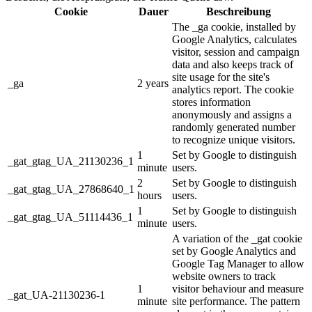
Cookie
Dauer
Beschreibung
The _ga cookie, installed by
Google Analytics, calculates
visitor, session and campaign
data and also keeps track of
site usage for the site's
_ga
2 years
analytics report. The cookie
stores information
anonymously and assigns a
randomly generated number
to recognize unique visitors.
1
Set by Google to distinguish
_gat_gtag_UA_21130236_1
minute
users.
2
Set by Google to distinguish
_gat_gtag_UA_27868640_1
hours
users.
1
Set by Google to distinguish
_gat_gtag_UA_51114436_1
minute
users.
A variation of the _gat cookie
set by Google Analytics and
Google Tag Manager to allow
website owners to track
1
visitor behaviour and measure
_gat_UA-21130236-1
minute
site performance. The pattern