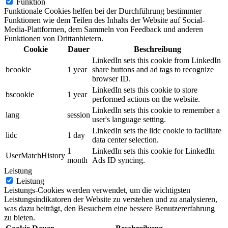
Funktion
Funktionale Cookies helfen bei der Durchführung bestimmter
Funktionen wie dem Teilen des Inhalts der Website auf Social-
Media-Plattformen, dem Sammeln von Feedback und anderen
Funktionen von Drittanbietern.
Cookie
Dauer
Beschreibung
LinkedIn sets this cookie from LinkedIn
bcookie
1 year
share buttons and ad tags to recognize
browser ID.
LinkedIn sets this cookie to store
bscookie
1 year
performed actions on the website.
LinkedIn sets this cookie to remember a
lang
session
user's language setting.
LinkedIn sets the lidc cookie to facilitate
lidc
1 day
data center selection.
1
LinkedIn sets this cookie for LinkedIn
UserMatchHistory
month
Ads ID syncing.
Leistung
Leistung
Leistungs-Cookies werden verwendet, um die wichtigsten
Leistungsindikatoren der Website zu verstehen und zu analysieren,
was dazu beiträgt, den Besuchern eine bessere Benutzererfahrung
zu bieten.