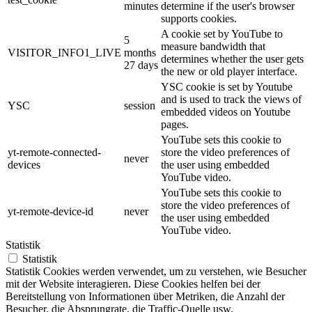
minutes
determine if the user's browser
supports cookies.
A cookie set by YouTube to
5
measure bandwidth that
VISITOR_INFO1_LIVE
months
determines whether the user gets
27 days
the new or old player interface.
YSC cookie is set by Youtube
and is used to track the views of
YSC
session
embedded videos on Youtube
pages.
YouTube sets this cookie to
yt-remote-connected-
store the video preferences of
never
devices
the user using embedded
YouTube video.
YouTube sets this cookie to
store the video preferences of
yt-remote-device-id
never
the user using embedded
YouTube video.
Statistik
Statistik
Statistik Cookies werden verwendet, um zu verstehen, wie Besucher
mit der Website interagieren. Diese Cookies helfen bei der
Bereitstellung von Informationen über Metriken, die Anzahl der
Besucher, die Absprungrate, die Traffic-Quelle usw.