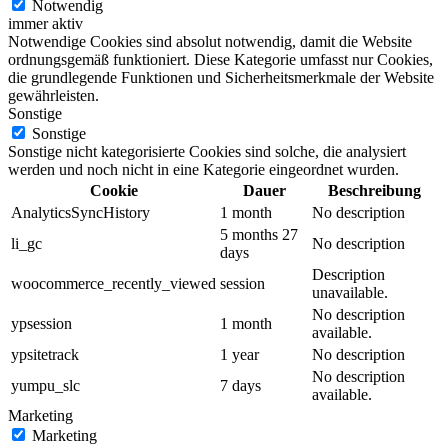
Notwendig
immer aktiv
Notwendige Cookies sind absolut notwendig, damit die Website
ordnungsgemäß funktioniert. Diese Kategorie umfasst nur Cookies,
die grundlegende Funktionen und Sicherheitsmerkmale der Website
gewährleisten.
Sonstige
Sonstige
Sonstige nicht kategorisierte Cookies sind solche, die analysiert
werden und noch nicht in eine Kategorie eingeordnet wurden.
Cookie
Dauer
Beschreibung
AnalyticsSyncHistory
1 month
No description
5 months 27
li_gc
No description
days
Description
woocommerce_recently_viewed
session
unavailable.
No description
ypsession
1 month
available.
ypsitetrack
1 year
No description
No description
yumpu_slc
7 days
available.
Marketing
Marketing