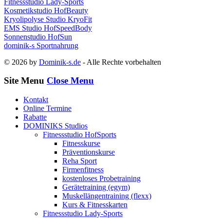
Fitnessstudio Lady-Sports
Kosmetikstudio HofBeauty
Kryolipolyse Studio KryoFit
EMS Studio HofSpeedBody
Sonnenstudio HofSun
dominik-s Sportnahrung
© 2026 by
Dominik-s.de
- Alle Rechte vorbehalten
Site Menu
Close Menu
Kontakt
Online Termine
Rabatte
DOMINIKS Studios
Fitnessstudio HofSports
Fitnesskurse
Präventionskurse
Reha Sport
Firmenfitness
kostenloses Probetraining
Gerätetraining (egym)
Muskellängentraining (flexx)
Kurs & Fitnesskarten
Fitnessstudio Lady-Sports