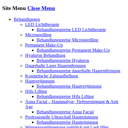
Site Menu
Close Menu
Behandlungen
LED Lichttherapie
Behandlungspreise LED Lichttherapie
Microneedling
Behandlungspreise Microneedling
Permanent Make-Up
Behandlungspreise Permanent Make-Up
Hyaluron Behandlung
Behandlungspreise Hyaluron
Dauerhafte Laser Haarentfernung
Behandlungspreise dauerhafte Haarentfernung
Kosmetische Zahnaufhellung
Hautverjüngung
Behandlungspreise Hautverjüngung
Hifu Lifting
Behandlungspreise Hifu Lifting
Aqua Facial – Hautanalyse, Tiefenreinigung & Anti
Age
Behandlungspreise Aqua Facial
Professionelle Ultraschall Hautreinigung
Behandlungspreise Hautreinigung
Wimpernverlängerung natürlich mit Lash filler