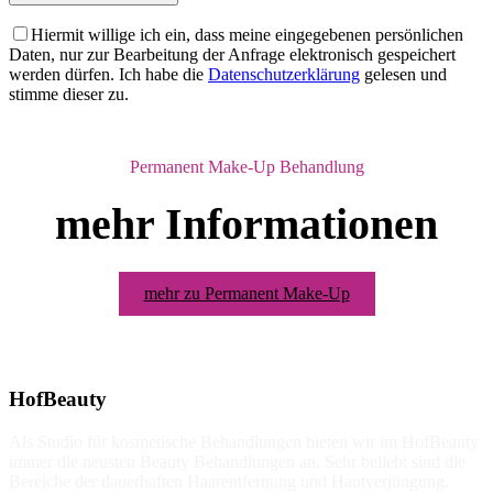
Hiermit willige ich ein, dass meine eingegebenen persönlichen
Daten, nur zur Bearbeitung der Anfrage elektronisch gespeichert
werden dürfen. Ich habe die
Datenschutzerklärung
gelesen und
stimme dieser zu.
Permanent Make-Up Behandlung
mehr Informationen
mehr zu Permanent Make-Up
HofBeauty
Als Studio für kosmetische Behandlungen bieten wir im HofBeauty
immer die neusten Beauty Behandlungen an. Sehr beliebt sind die
Bereiche der dauerhaften Haarentfernung und Hautverjüngung.