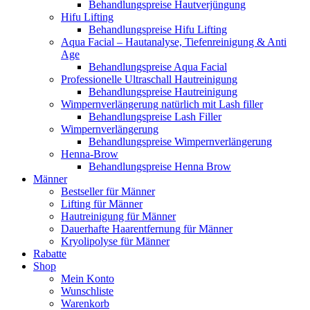
Behandlungspreise Hautverjüngung
Hifu Lifting
Behandlungspreise Hifu Lifting
Aqua Facial – Hautanalyse, Tiefenreinigung & Anti
Age
Behandlungspreise Aqua Facial
Professionelle Ultraschall Hautreinigung
Behandlungspreise Hautreinigung
Wimpernverlängerung natürlich mit Lash filler
Behandlungspreise Lash Filler
Wimpernverlängerung
Behandlungspreise Wimpernverlängerung
Henna-Brow
Behandlungspreise Henna Brow
Männer
Bestseller für Männer
Lifting für Männer
Hautreinigung für Männer
Dauerhafte Haarentfernung für Männer
Kryolipolyse für Männer
Rabatte
Shop
Mein Konto
Wunschliste
Warenkorb