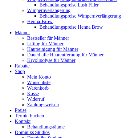
Behandlungspreise Lash Filler
Wimpernverlängerung
Behandlungspreise Wimpernverlängerung
Henna-Brow
Behandlungspreise Henna Brow
Männer
Bestseller für Männer
Lifting für Männer
Hautreinigung für Männer
Dauerhafte Haarentfernung für Männer
Kryolipolyse für Männer
Rabatte
Shop
Mein Konto
Wunschliste
Warenkorb
Kasse
Widerruf
Zahlungsweisen
Preise
Termin buchen
Kontakt
Behandlungsräume
Dominiks Studios
Dominiks Studios