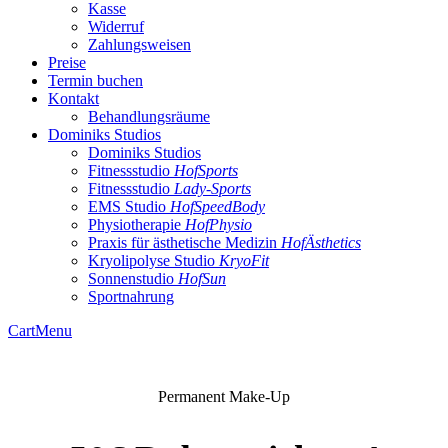
Kasse
Widerruf
Zahlungsweisen
Preise
Termin buchen
Kontakt
Behandlungsräume
Dominiks Studios
Dominiks Studios
Fitnessstudio
HofSports
Fitnessstudio
Lady-Sports
EMS Studio
HofSpeedBody
Physiotherapie
HofPhysio
Praxis für ästhetische Medizin
HofÄsthetics
Kryolipolyse Studio
KryoFit
Sonnenstudio
HofSun
Sportnahrung
Cart
Menu
Permanent Make-Up