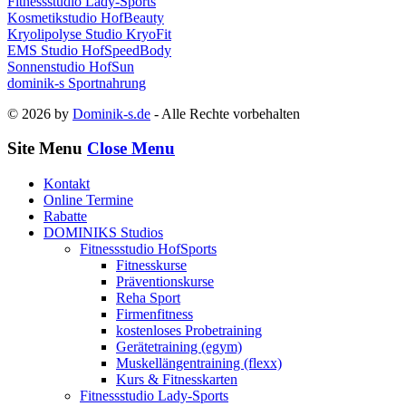
Fitnessstudio Lady-Sports
Kosmetikstudio HofBeauty
Kryolipolyse Studio KryoFit
EMS Studio HofSpeedBody
Sonnenstudio HofSun
dominik-s Sportnahrung
© 2026 by
Dominik-s.de
- Alle Rechte vorbehalten
Site Menu
Close Menu
Kontakt
Online Termine
Rabatte
DOMINIKS Studios
Fitnessstudio HofSports
Fitnesskurse
Präventionskurse
Reha Sport
Firmenfitness
kostenloses Probetraining
Gerätetraining (egym)
Muskellängentraining (flexx)
Kurs & Fitnesskarten
Fitnessstudio Lady-Sports