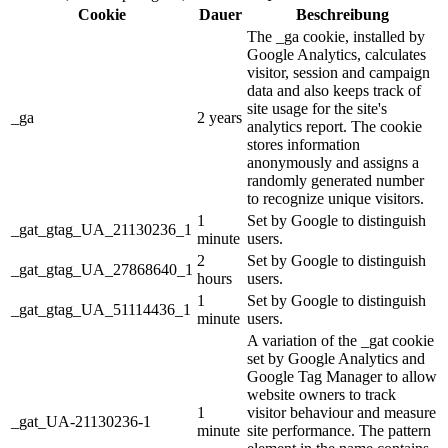
Cookie
Dauer
Beschreibung
The _ga cookie, installed by
Google Analytics, calculates
visitor, session and campaign
data and also keeps track of
site usage for the site's
_ga
2 years
analytics report. The cookie
stores information
anonymously and assigns a
randomly generated number
to recognize unique visitors.
1
Set by Google to distinguish
_gat_gtag_UA_21130236_1
minute
users.
2
Set by Google to distinguish
_gat_gtag_UA_27868640_1
hours
users.
1
Set by Google to distinguish
_gat_gtag_UA_51114436_1
minute
users.
A variation of the _gat cookie
set by Google Analytics and
Google Tag Manager to allow
website owners to track
1
visitor behaviour and measure
_gat_UA-21130236-1
minute
site performance. The pattern