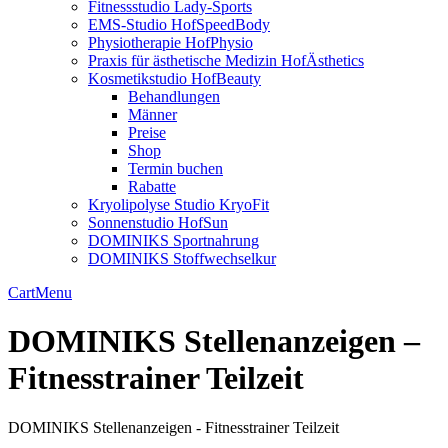
Fitnessstudio Lady-Sports
EMS-Studio HofSpeedBody
Physiotherapie HofPhysio
Praxis für ästhetische Medizin HofÄsthetics
Kosmetikstudio HofBeauty
Behandlungen
Männer
Preise
Shop
Termin buchen
Rabatte
Kryolipolyse Studio KryoFit
Sonnenstudio HofSun
DOMINIKS Sportnahrung
DOMINIKS Stoffwechselkur
Cart
Menu
DOMINIKS Stellenanzeigen –
Fitnesstrainer Teilzeit
DOMINIKS Stellenanzeigen - Fitnesstrainer Teilzeit