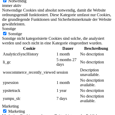
Notwendig
immer aktiv
Notwendige Cookies sind absolut notwendig, damit die Website
ordnungsgemäß funktioniert. Diese Kategorie umfasst nur Cookies,
die grundlegende Funktionen und Sicherheitsmerkmale der Website
gewährleisten.
Sonstige
Sonstige
Sonstige nicht kategorisierte Cookies sind solche, die analysiert
werden und noch nicht in eine Kategorie eingeordnet wurden.
Cookie
Dauer
Beschreibung
AnalyticsSyncHistory
1 month
No description
5 months 27
li_gc
No description
days
Description
woocommerce_recently_viewed
session
unavailable.
No description
ypsession
1 month
available.
ypsitetrack
1 year
No description
No description
yumpu_slc
7 days
available.
Marketing
Marketing