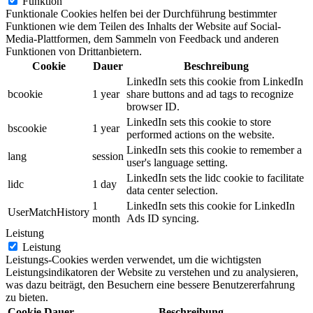
Funktion
Funktionale Cookies helfen bei der Durchführung bestimmter
Funktionen wie dem Teilen des Inhalts der Website auf Social-
Media-Plattformen, dem Sammeln von Feedback und anderen
Funktionen von Drittanbietern.
Cookie
Dauer
Beschreibung
LinkedIn sets this cookie from LinkedIn
bcookie
1 year
share buttons and ad tags to recognize
browser ID.
LinkedIn sets this cookie to store
bscookie
1 year
performed actions on the website.
LinkedIn sets this cookie to remember a
lang
session
user's language setting.
LinkedIn sets the lidc cookie to facilitate
lidc
1 day
data center selection.
1
LinkedIn sets this cookie for LinkedIn
UserMatchHistory
month
Ads ID syncing.
Leistung
Leistung
Leistungs-Cookies werden verwendet, um die wichtigsten
Leistungsindikatoren der Website zu verstehen und zu analysieren,
was dazu beiträgt, den Besuchern eine bessere Benutzererfahrung
zu bieten.
Cookie
Dauer
Beschreibung