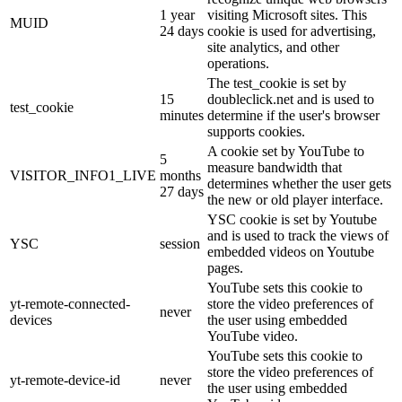
1 year
visiting Microsoft sites. This
MUID
24 days
cookie is used for advertising,
site analytics, and other
operations.
The test_cookie is set by
15
doubleclick.net and is used to
test_cookie
minutes
determine if the user's browser
supports cookies.
A cookie set by YouTube to
5
measure bandwidth that
VISITOR_INFO1_LIVE
months
determines whether the user gets
27 days
the new or old player interface.
YSC cookie is set by Youtube
and is used to track the views of
YSC
session
embedded videos on Youtube
pages.
YouTube sets this cookie to
yt-remote-connected-
store the video preferences of
never
devices
the user using embedded
YouTube video.
YouTube sets this cookie to
store the video preferences of
yt-remote-device-id
never
the user using embedded