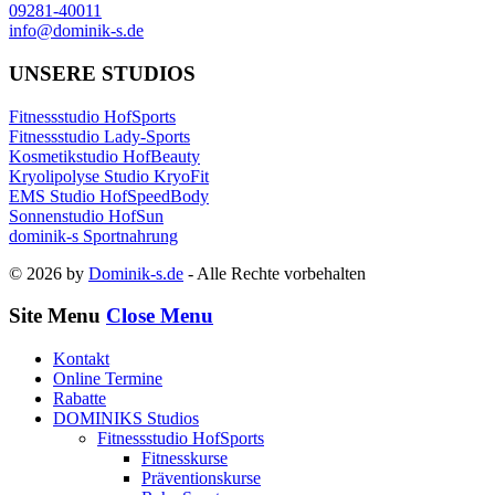
09281-40011
info@dominik-s.de
UNSERE STUDIOS
Fitnessstudio HofSports
Fitnessstudio Lady-Sports
Kosmetikstudio HofBeauty
Kryolipolyse Studio KryoFit
EMS Studio HofSpeedBody
Sonnenstudio HofSun
dominik-s Sportnahrung
© 2026 by
Dominik-s.de
- Alle Rechte vorbehalten
Site Menu
Close Menu
Kontakt
Online Termine
Rabatte
DOMINIKS Studios
Fitnessstudio HofSports
Fitnesskurse
Präventionskurse