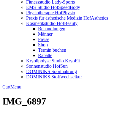
Fitnessstudio Lady-Sports
EMS-Studio HofSpeedBody
Physiotherapie HofPhysio
Praxis für ästhetische Medizin HofÄsthetics
Kosmetikstudio HofBeauty
Behandlungen
Männer
Preise
Shop
Termin buchen
Rabatte
Kryolipolyse Studio KryoFit
Sonnenstudio HofSun
DOMINIKS Sportnahrung
DOMINIKS Stoffwechselkur
Cart
Menu
IMG_6897