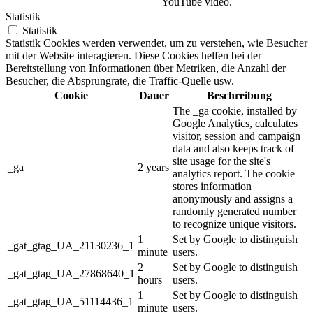
YouTube video.
Statistik
Statistik
Statistik Cookies werden verwendet, um zu verstehen, wie Besucher
mit der Website interagieren. Diese Cookies helfen bei der
Bereitstellung von Informationen über Metriken, die Anzahl der
Besucher, die Absprungrate, die Traffic-Quelle usw.
Cookie
Dauer
Beschreibung
The _ga cookie, installed by
Google Analytics, calculates
visitor, session and campaign
data and also keeps track of
site usage for the site's
_ga
2 years
analytics report. The cookie
stores information
anonymously and assigns a
randomly generated number
to recognize unique visitors.
1
Set by Google to distinguish
_gat_gtag_UA_21130236_1
minute
users.
2
Set by Google to distinguish
_gat_gtag_UA_27868640_1
hours
users.
1
Set by Google to distinguish
_gat_gtag_UA_51114436_1
minute
users.