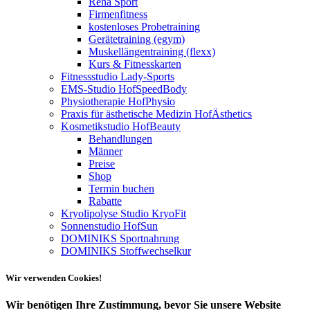
Reha Sport
Firmenfitness
kostenloses Probetraining
Gerätetraining (egym)
Muskellängentraining (flexx)
Kurs & Fitnesskarten
Fitnessstudio Lady-Sports
EMS-Studio HofSpeedBody
Physiotherapie HofPhysio
Praxis für ästhetische Medizin HofÄsthetics
Kosmetikstudio HofBeauty
Behandlungen
Männer
Preise
Shop
Termin buchen
Rabatte
Kryolipolyse Studio KryoFit
Sonnenstudio HofSun
DOMINIKS Sportnahrung
DOMINIKS Stoffwechselkur
Wir verwenden Cookies!
Wir benötigen Ihre Zustimmung, bevor Sie unsere Website