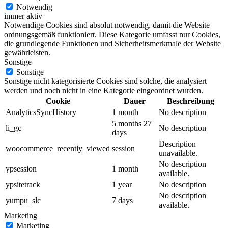
Notwendig
immer aktiv
Notwendige Cookies sind absolut notwendig, damit die Website
ordnungsgemäß funktioniert. Diese Kategorie umfasst nur Cookies,
die grundlegende Funktionen und Sicherheitsmerkmale der Website
gewährleisten.
Sonstige
Sonstige
Sonstige nicht kategorisierte Cookies sind solche, die analysiert
werden und noch nicht in eine Kategorie eingeordnet wurden.
Cookie
Dauer
Beschreibung
AnalyticsSyncHistory
1 month
No description
5 months 27
li_gc
No description
days
Description
woocommerce_recently_viewed
session
unavailable.
No description
ypsession
1 month
available.
ypsitetrack
1 year
No description
No description
yumpu_slc
7 days
available.
Marketing
Marketing