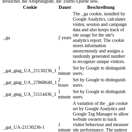
Besucher, die Absprungrate, die Traffic-Quelle usw.
Cookie
Dauer
Beschreibung
The _ga cookie, installed by
Google Analytics, calculates
visitor, session and campaign
data and also keeps track of
site usage for the site's
_ga
2 years
analytics report. The cookie
stores information
anonymously and assigns a
randomly generated number
to recognize unique visitors.
1
Set by Google to distinguish
_gat_gtag_UA_21130236_1
minute
users.
2
Set by Google to distinguish
_gat_gtag_UA_27868640_1
hours
users.
1
Set by Google to distinguish
_gat_gtag_UA_51114436_1
minute
users.
A variation of the _gat cookie
set by Google Analytics and
Google Tag Manager to allow
website owners to track
1
visitor behaviour and measure
_gat_UA-21130236-1
minute
site performance. The pattern