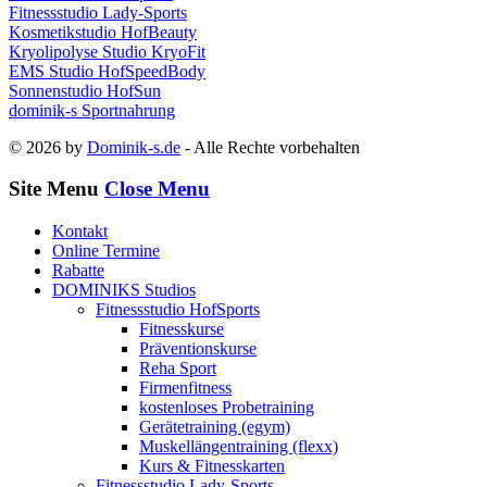
Fitnessstudio Lady-Sports
Kosmetikstudio HofBeauty
Kryolipolyse Studio KryoFit
EMS Studio HofSpeedBody
Sonnenstudio HofSun
dominik-s Sportnahrung
© 2026 by
Dominik-s.de
- Alle Rechte vorbehalten
Site Menu
Close Menu
Kontakt
Online Termine
Rabatte
DOMINIKS Studios
Fitnessstudio HofSports
Fitnesskurse
Präventionskurse
Reha Sport
Firmenfitness
kostenloses Probetraining
Gerätetraining (egym)
Muskellängentraining (flexx)
Kurs & Fitnesskarten
Fitnessstudio Lady-Sports