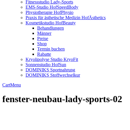
Fitnessstudio Lady-Sports
EMS-Studio HofSpeedBody
Physiotherapie HofPhysio
Praxis für ästhetische Medizin HofÄsthetics
Kosmetikstudio HofBeauty
Behandlungen
Männer
Preise
Shop
Termin buchen
Rabatte
Kryolipolyse Studio KryoFit
Sonnenstudio HofSun
DOMINIKS Sportnahrung
DOMINIKS Stoffwechselkur
Cart
Menu
fenster-neubau-lady-sports-02