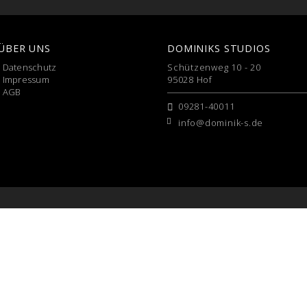
ÜBER UNS
DOMINIKS STUDIOS
›
Datenschutz
Schützenweg 10 - 20
›
Impressum
95028 Hof
›
AGB
09281-40011
info@dominik-s.de