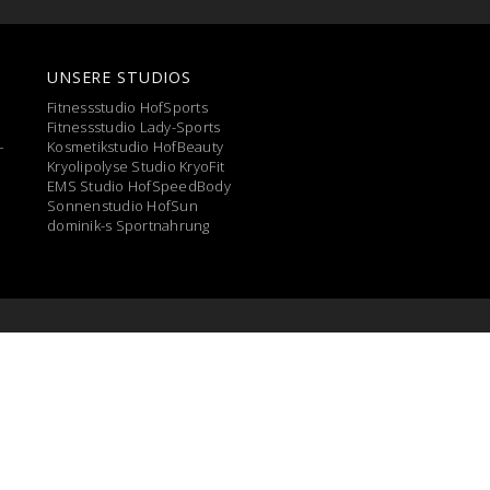
UNSERE STUDIOS
Fitnessstudio HofSports
Fitnessstudio Lady-Sports
Kosmetikstudio HofBeauty
Kryolipolyse Studio KryoFit
EMS Studio HofSpeedBody
Sonnenstudio HofSun
dominik-s Sportnahrung