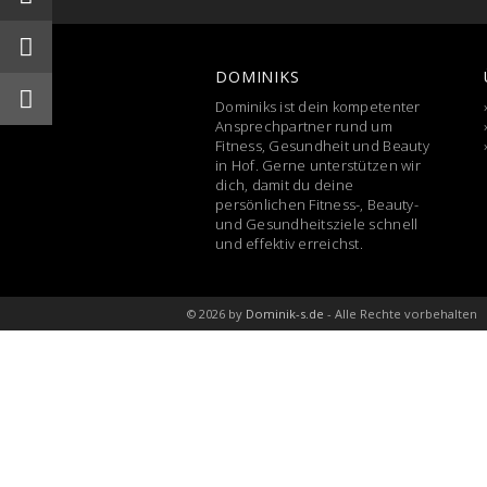
DOMINIKS
Dominiks ist dein kompetenter
Ansprechpartner rund um
Fitness, Gesundheit und Beauty
in Hof. Gerne unterstützen wir
dich, damit du deine
persönlichen Fitness-, Beauty-
und Gesundheitsziele schnell
und effektiv erreichst.
© 2026 by
Dominik-s.de
- Alle Rechte vorbehalten