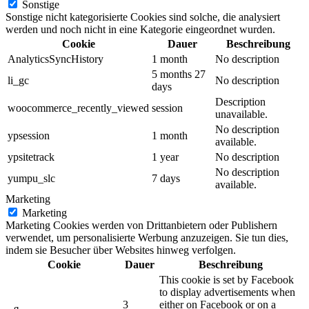
Sonstige
Sonstige nicht kategorisierte Cookies sind solche, die analysiert
werden und noch nicht in eine Kategorie eingeordnet wurden.
Cookie
Dauer
Beschreibung
AnalyticsSyncHistory
1 month
No description
5 months 27
li_gc
No description
days
Description
woocommerce_recently_viewed
session
unavailable.
No description
ypsession
1 month
available.
ypsitetrack
1 year
No description
No description
yumpu_slc
7 days
available.
Marketing
Marketing
Marketing Cookies werden von Drittanbietern oder Publishern
verwendet, um personalisierte Werbung anzuzeigen. Sie tun dies,
indem sie Besucher über Websites hinweg verfolgen.
Cookie
Dauer
Beschreibung
This cookie is set by Facebook
to display advertisements when
3
either on Facebook or on a