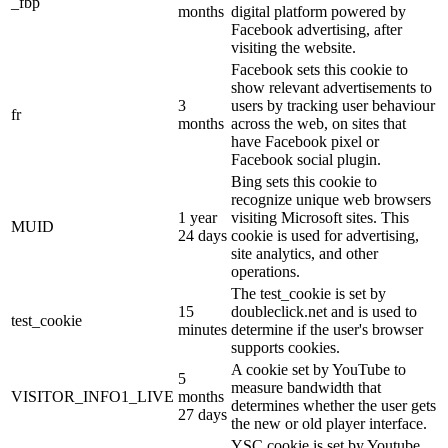
_fbp
months
digital platform powered by
Facebook advertising, after
visiting the website.
Facebook sets this cookie to
show relevant advertisements to
3
users by tracking user behaviour
fr
months
across the web, on sites that
have Facebook pixel or
Facebook social plugin.
Bing sets this cookie to
recognize unique web browsers
1 year
visiting Microsoft sites. This
MUID
24 days
cookie is used for advertising,
site analytics, and other
operations.
The test_cookie is set by
15
doubleclick.net and is used to
test_cookie
minutes
determine if the user's browser
supports cookies.
A cookie set by YouTube to
5
measure bandwidth that
VISITOR_INFO1_LIVE
months
determines whether the user gets
27 days
the new or old player interface.
YSC cookie is set by Youtube