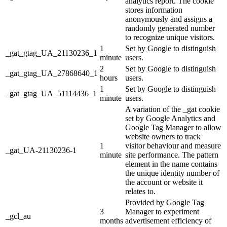
analytics report. The cookie
stores information
anonymously and assigns a
randomly generated number
to recognize unique visitors.
1
Set by Google to distinguish
_gat_gtag_UA_21130236_1
minute
users.
2
Set by Google to distinguish
_gat_gtag_UA_27868640_1
hours
users.
1
Set by Google to distinguish
_gat_gtag_UA_51114436_1
minute
users.
A variation of the _gat cookie
set by Google Analytics and
Google Tag Manager to allow
website owners to track
1
visitor behaviour and measure
_gat_UA-21130236-1
minute
site performance. The pattern
element in the name contains
the unique identity number of
the account or website it
relates to.
Provided by Google Tag
3
Manager to experiment
_gcl_au
months
advertisement efficiency of