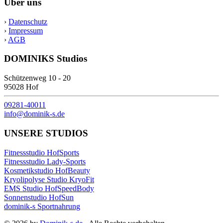
Über uns
›
Datenschutz
›
Impressum
›
AGB
DOMINIKS Studios
Schützenweg 10 - 20
95028 Hof
09281-40011
info@dominik-s.de
UNSERE STUDIOS
Fitnessstudio HofSports
Fitnessstudio Lady-Sports
Kosmetikstudio HofBeauty
Kryolipolyse Studio KryoFit
EMS Studio HofSpeedBody
Sonnenstudio HofSun
dominik-s Sportnahrung