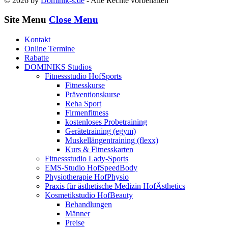
© 2026 by
Dominik-s.de
- Alle Rechte vorbehalten
Site Menu
Close Menu
Kontakt
Online Termine
Rabatte
DOMINIKS Studios
Fitnessstudio HofSports
Fitnesskurse
Präventionskurse
Reha Sport
Firmenfitness
kostenloses Probetraining
Gerätetraining (egym)
Muskellängentraining (flexx)
Kurs & Fitnesskarten
Fitnessstudio Lady-Sports
EMS-Studio HofSpeedBody
Physiotherapie HofPhysio
Praxis für ästhetische Medizin HofÄsthetics
Kosmetikstudio HofBeauty
Behandlungen
Männer
Preise