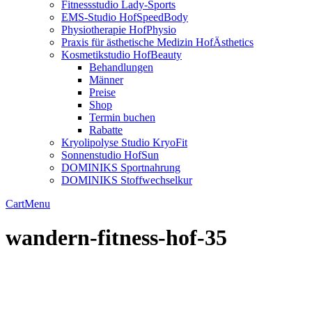
Fitnessstudio Lady-Sports
EMS-Studio HofSpeedBody
Physiotherapie HofPhysio
Praxis für ästhetische Medizin HofÄsthetics
Kosmetikstudio HofBeauty
Behandlungen
Männer
Preise
Shop
Termin buchen
Rabatte
Kryolipolyse Studio KryoFit
Sonnenstudio HofSun
DOMINIKS Sportnahrung
DOMINIKS Stoffwechselkur
Cart
Menu
wandern-fitness-hof-35