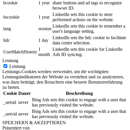
bcookie
1 year
share buttons and ad tags to recognize
browser ID.
LinkedIn sets this cookie to store
bscookie
1 year
performed actions on the website.
LinkedIn sets this cookie to remember a
lang
session
user's language setting.
LinkedIn sets the lidc cookie to facilitate
lidc
1 day
data center selection.
1
LinkedIn sets this cookie for LinkedIn
UserMatchHistory
month
Ads ID syncing.
Leistung
Leistung
Leistungs-Cookies werden verwendet, um die wichtigsten
Leistungsindikatoren der Website zu verstehen und zu analysieren,
was dazu beiträgt, den Besuchern eine bessere Benutzererfahrung
zu bieten.
Cookie
Dauer
Beschreibung
Bing Ads sets this cookie to engage with a user that
_uetsid
never
has previously visited the website.
Bing Ads sets this cookie to engage with a user that
_uetvid
never
has previously visited the website.
SPEICHERN & AKZEPTIEREN
Präsentiert von