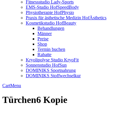
Fitnessstudio Lady-Sports
EMS-Studio HofSpeedBody
Physiotherapie HofPhysio
Praxis für ästhetische Medizin HofÄsthetics
Kosmetikstudio HofBeauty
Behandlungen
Männer
Preise
Shop
Termin buchen
Rabatte
Kryolipolyse Studio KryoFit
Sonnenstudio HofSun
DOMINIKS Sportnahrung
DOMINIKS Stoffwechselkur
Cart
Menu
Türchen6 Kopie