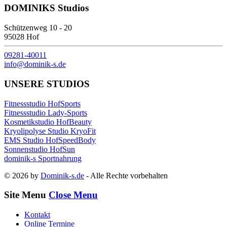
DOMINIKS Studios
Schützenweg 10 - 20
95028 Hof
09281-40011
info@dominik-s.de
UNSERE STUDIOS
Fitnessstudio HofSports
Fitnessstudio Lady-Sports
Kosmetikstudio HofBeauty
Kryolipolyse Studio KryoFit
EMS Studio HofSpeedBody
Sonnenstudio HofSun
dominik-s Sportnahrung
© 2026 by
Dominik-s.de
- Alle Rechte vorbehalten
Site Menu
Close Menu
Kontakt
Online Termine