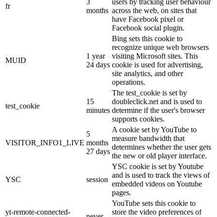
3
users by tracking user behaviour
fr
months
across the web, on sites that
have Facebook pixel or
Facebook social plugin.
Bing sets this cookie to
recognize unique web browsers
1 year
visiting Microsoft sites. This
MUID
24 days
cookie is used for advertising,
site analytics, and other
operations.
The test_cookie is set by
15
doubleclick.net and is used to
test_cookie
minutes
determine if the user's browser
supports cookies.
A cookie set by YouTube to
5
measure bandwidth that
VISITOR_INFO1_LIVE
months
determines whether the user gets
27 days
the new or old player interface.
YSC cookie is set by Youtube
and is used to track the views of
YSC
session
embedded videos on Youtube
pages.
YouTube sets this cookie to
yt-remote-connected-
store the video preferences of
never