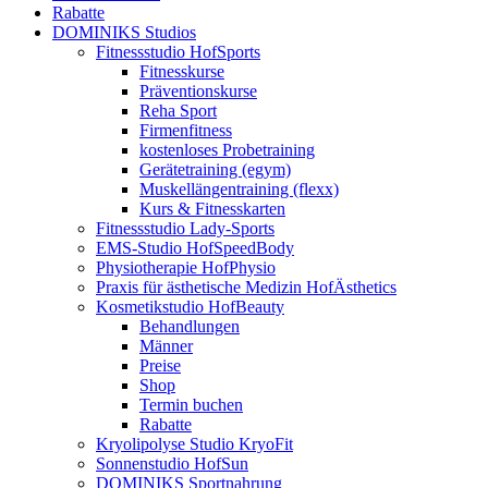
Rabatte
DOMINIKS Studios
Fitnessstudio HofSports
Fitnesskurse
Präventionskurse
Reha Sport
Firmenfitness
kostenloses Probetraining
Gerätetraining (egym)
Muskellängentraining (flexx)
Kurs & Fitnesskarten
Fitnessstudio Lady-Sports
EMS-Studio HofSpeedBody
Physiotherapie HofPhysio
Praxis für ästhetische Medizin HofÄsthetics
Kosmetikstudio HofBeauty
Behandlungen
Männer
Preise
Shop
Termin buchen
Rabatte
Kryolipolyse Studio KryoFit
Sonnenstudio HofSun
DOMINIKS Sportnahrung