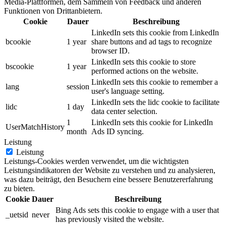
Media-Plattformen, dem Sammeln von Feedback und anderen
Funktionen von Drittanbietern.
Cookie
Dauer
Beschreibung
LinkedIn sets this cookie from LinkedIn
bcookie
1 year
share buttons and ad tags to recognize
browser ID.
LinkedIn sets this cookie to store
bscookie
1 year
performed actions on the website.
LinkedIn sets this cookie to remember a
lang
session
user's language setting.
LinkedIn sets the lidc cookie to facilitate
lidc
1 day
data center selection.
1
LinkedIn sets this cookie for LinkedIn
UserMatchHistory
month
Ads ID syncing.
Leistung
Leistung
Leistungs-Cookies werden verwendet, um die wichtigsten
Leistungsindikatoren der Website zu verstehen und zu analysieren,
was dazu beiträgt, den Besuchern eine bessere Benutzererfahrung
zu bieten.
Cookie
Dauer
Beschreibung
Bing Ads sets this cookie to engage with a user that
_uetsid
never
has previously visited the website.