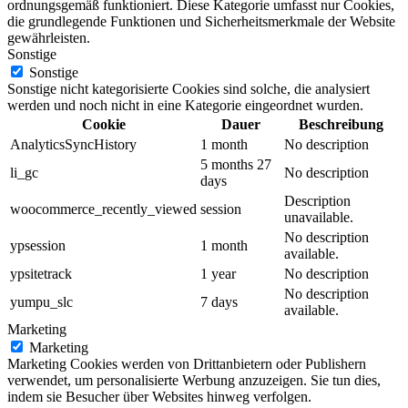
ordnungsgemäß funktioniert. Diese Kategorie umfasst nur Cookies,
die grundlegende Funktionen und Sicherheitsmerkmale der Website
gewährleisten.
Sonstige
Sonstige
Sonstige nicht kategorisierte Cookies sind solche, die analysiert
werden und noch nicht in eine Kategorie eingeordnet wurden.
Cookie
Dauer
Beschreibung
AnalyticsSyncHistory
1 month
No description
5 months 27
li_gc
No description
days
Description
woocommerce_recently_viewed
session
unavailable.
No description
ypsession
1 month
available.
ypsitetrack
1 year
No description
No description
yumpu_slc
7 days
available.
Marketing
Marketing
Marketing Cookies werden von Drittanbietern oder Publishern
verwendet, um personalisierte Werbung anzuzeigen. Sie tun dies,
indem sie Besucher über Websites hinweg verfolgen.