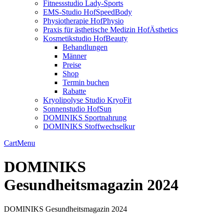
Fitnessstudio Lady-Sports
EMS-Studio HofSpeedBody
Physiotherapie HofPhysio
Praxis für ästhetische Medizin HofÄsthetics
Kosmetikstudio HofBeauty
Behandlungen
Männer
Preise
Shop
Termin buchen
Rabatte
Kryolipolyse Studio KryoFit
Sonnenstudio HofSun
DOMINIKS Sportnahrung
DOMINIKS Stoffwechselkur
Cart
Menu
DOMINIKS
Gesundheitsmagazin 2024
DOMINIKS Gesundheitsmagazin 2024