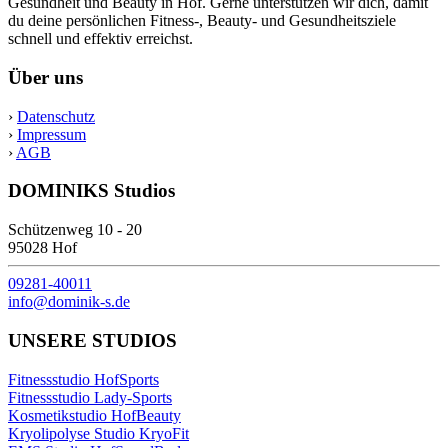
Gesundheit und Beauty in Hof. Gerne unterstützen wir dich, damit
du deine persönlichen Fitness-, Beauty- und Gesundheitsziele
schnell und effektiv erreichst.
Über uns
›
Datenschutz
›
Impressum
›
AGB
DOMINIKS Studios
Schützenweg 10 - 20
95028 Hof
09281-40011
info@dominik-s.de
UNSERE STUDIOS
Fitnessstudio HofSports
Fitnessstudio Lady-Sports
Kosmetikstudio HofBeauty
Kryolipolyse Studio KryoFit