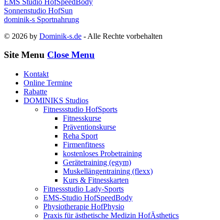
EMS Studio HofSpeedBody
Sonnenstudio HofSun
dominik-s Sportnahrung
© 2026 by
Dominik-s.de
- Alle Rechte vorbehalten
Site Menu
Close Menu
Kontakt
Online Termine
Rabatte
DOMINIKS Studios
Fitnessstudio HofSports
Fitnesskurse
Präventionskurse
Reha Sport
Firmenfitness
kostenloses Probetraining
Gerätetraining (egym)
Muskellängentraining (flexx)
Kurs & Fitnesskarten
Fitnessstudio Lady-Sports
EMS-Studio HofSpeedBody
Physiotherapie HofPhysio
Praxis für ästhetische Medizin HofÄsthetics