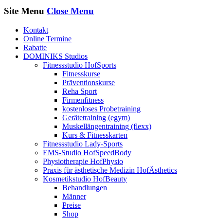
Site Menu
Close Menu
Kontakt
Online Termine
Rabatte
DOMINIKS Studios
Fitnessstudio HofSports
Fitnesskurse
Präventionskurse
Reha Sport
Firmenfitness
kostenloses Probetraining
Gerätetraining (egym)
Muskellängentraining (flexx)
Kurs & Fitnesskarten
Fitnessstudio Lady-Sports
EMS-Studio HofSpeedBody
Physiotherapie HofPhysio
Praxis für ästhetische Medizin HofÄsthetics
Kosmetikstudio HofBeauty
Behandlungen
Männer
Preise
Shop