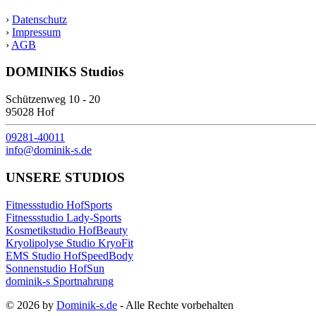
›
Datenschutz
›
Impressum
›
AGB
DOMINIKS Studios
Schützenweg 10 - 20
95028 Hof
09281-40011
info@dominik-s.de
UNSERE STUDIOS
Fitnessstudio HofSports
Fitnessstudio Lady-Sports
Kosmetikstudio HofBeauty
Kryolipolyse Studio KryoFit
EMS Studio HofSpeedBody
Sonnenstudio HofSun
dominik-s Sportnahrung
© 2026 by
Dominik-s.de
- Alle Rechte vorbehalten