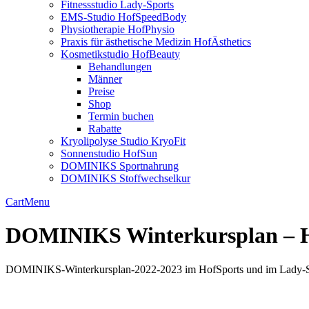
Fitnessstudio Lady-Sports
EMS-Studio HofSpeedBody
Physiotherapie HofPhysio
Praxis für ästhetische Medizin HofÄsthetics
Kosmetikstudio HofBeauty
Behandlungen
Männer
Preise
Shop
Termin buchen
Rabatte
Kryolipolyse Studio KryoFit
Sonnenstudio HofSun
DOMINIKS Sportnahrung
DOMINIKS Stoffwechselkur
Cart
Menu
DOMINIKS Winterkursplan – H
DOMINIKS-Winterkursplan-2022-2023 im HofSports und im Lady-S