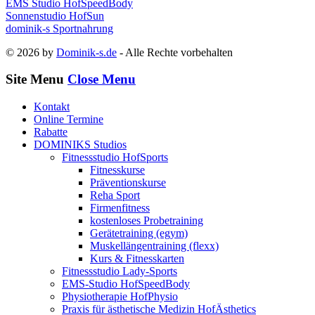
EMS Studio HofSpeedBody
Sonnenstudio HofSun
dominik-s Sportnahrung
© 2026 by
Dominik-s.de
- Alle Rechte vorbehalten
Site Menu
Close Menu
Kontakt
Online Termine
Rabatte
DOMINIKS Studios
Fitnessstudio HofSports
Fitnesskurse
Präventionskurse
Reha Sport
Firmenfitness
kostenloses Probetraining
Gerätetraining (egym)
Muskellängentraining (flexx)
Kurs & Fitnesskarten
Fitnessstudio Lady-Sports
EMS-Studio HofSpeedBody
Physiotherapie HofPhysio
Praxis für ästhetische Medizin HofÄsthetics