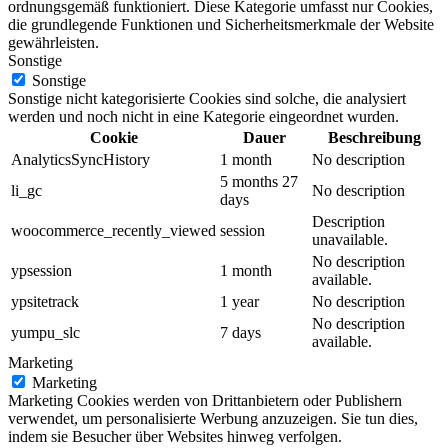
ordnungsgemäß funktioniert. Diese Kategorie umfasst nur Cookies,
die grundlegende Funktionen und Sicherheitsmerkmale der Website
gewährleisten.
Sonstige
Sonstige
Sonstige nicht kategorisierte Cookies sind solche, die analysiert
werden und noch nicht in eine Kategorie eingeordnet wurden.
Cookie
Dauer
Beschreibung
AnalyticsSyncHistory
1 month
No description
5 months 27
li_gc
No description
days
Description
woocommerce_recently_viewed
session
unavailable.
No description
ypsession
1 month
available.
ypsitetrack
1 year
No description
No description
yumpu_slc
7 days
available.
Marketing
Marketing
Marketing Cookies werden von Drittanbietern oder Publishern
verwendet, um personalisierte Werbung anzuzeigen. Sie tun dies,
indem sie Besucher über Websites hinweg verfolgen.