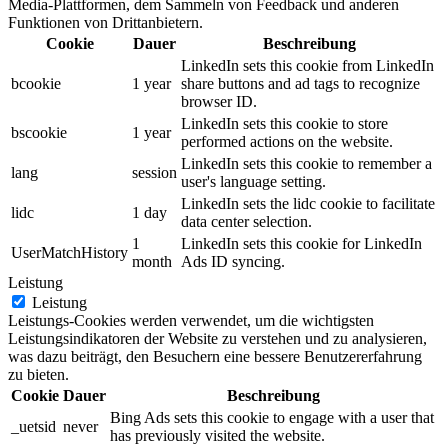
Media-Plattformen, dem Sammeln von Feedback und anderen
Funktionen von Drittanbietern.
Cookie
Dauer
Beschreibung
LinkedIn sets this cookie from LinkedIn
bcookie
1 year
share buttons and ad tags to recognize
browser ID.
LinkedIn sets this cookie to store
bscookie
1 year
performed actions on the website.
LinkedIn sets this cookie to remember a
lang
session
user's language setting.
LinkedIn sets the lidc cookie to facilitate
lidc
1 day
data center selection.
1
LinkedIn sets this cookie for LinkedIn
UserMatchHistory
month
Ads ID syncing.
Leistung
Leistung
Leistungs-Cookies werden verwendet, um die wichtigsten
Leistungsindikatoren der Website zu verstehen und zu analysieren,
was dazu beiträgt, den Besuchern eine bessere Benutzererfahrung
zu bieten.
Cookie
Dauer
Beschreibung
Bing Ads sets this cookie to engage with a user that
_uetsid
never
has previously visited the website.