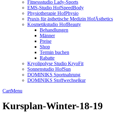
Fitnessstudio Lady-Sports
EMS-Studio HofSpeedBody
Physiotherapie HofPhysio
Praxis für ästhetische Medizin HofÄsthetics
Kosmetikstudio HofBeauty
Behandlungen
Männer
Preise
Shop
Termin buchen
Rabatte
Kryolipolyse Studio KryoFit
Sonnenstudio HofSun
DOMINIKS Sportnahrung
DOMINIKS Stoffwechselkur
Cart
Menu
Kursplan-Winter-18-19