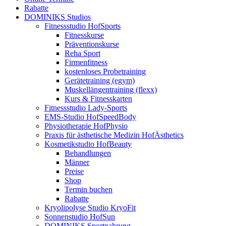
Rabatte
DOMINIKS Studios
Fitnessstudio HofSports
Fitnesskurse
Präventionskurse
Reha Sport
Firmenfitness
kostenloses Probetraining
Gerätetraining (egym)
Muskellängentraining (flexx)
Kurs & Fitnesskarten
Fitnessstudio Lady-Sports
EMS-Studio HofSpeedBody
Physiotherapie HofPhysio
Praxis für ästhetische Medizin HofÄsthetics
Kosmetikstudio HofBeauty
Behandlungen
Männer
Preise
Shop
Termin buchen
Rabatte
Kryolipolyse Studio KryoFit
Sonnenstudio HofSun
DOMINIKS Sportnahrung