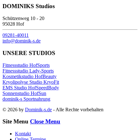
DOMINIKS Studios
Schützenweg 10 - 20
95028 Hof
09281-40011
info@dominik-s.de
UNSERE STUDIOS
Fitnessstudio HofSports
Fitnessstudio Lady-Sports
Kosmetikstudio HofBeauty
Kryolipolyse Studio KryoFit
EMS Studio HofSpeedBody
Sonnenstudio HofSun
dominik-s Sportnahrung
© 2026 by
Dominik-s.de
- Alle Rechte vorbehalten
Site Menu
Close Menu
Kontakt
Online Termine