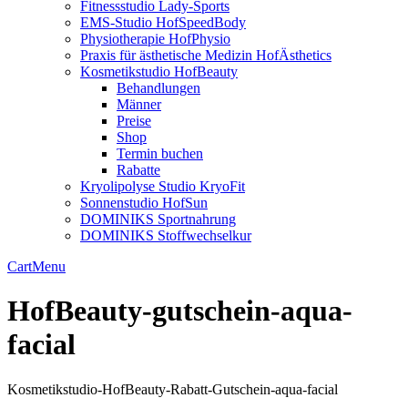
Fitnessstudio Lady-Sports
EMS-Studio HofSpeedBody
Physiotherapie HofPhysio
Praxis für ästhetische Medizin HofÄsthetics
Kosmetikstudio HofBeauty
Behandlungen
Männer
Preise
Shop
Termin buchen
Rabatte
Kryolipolyse Studio KryoFit
Sonnenstudio HofSun
DOMINIKS Sportnahrung
DOMINIKS Stoffwechselkur
Cart
Menu
HofBeauty-gutschein-aqua-
facial
Kosmetikstudio-HofBeauty-Rabatt-Gutschein-aqua-facial