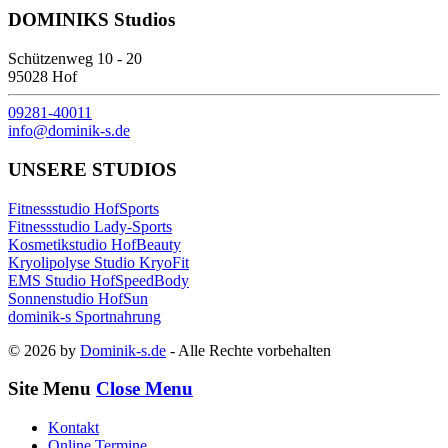
DOMINIKS Studios
Schützenweg 10 - 20
95028 Hof
09281-40011
info@dominik-s.de
UNSERE STUDIOS
Fitnessstudio HofSports
Fitnessstudio Lady-Sports
Kosmetikstudio HofBeauty
Kryolipolyse Studio KryoFit
EMS Studio HofSpeedBody
Sonnenstudio HofSun
dominik-s Sportnahrung
© 2026 by
Dominik-s.de
- Alle Rechte vorbehalten
Site Menu
Close Menu
Kontakt
Online Termine