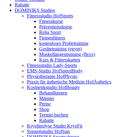
Rabatte
DOMINIKS Studios
Fitnessstudio HofSports
Fitnesskurse
Präventionskurse
Reha Sport
Firmenfitness
kostenloses Probetraining
Gerätetraining (egym)
Muskellängentraining (flexx)
Kurs & Fitnesskarten
Fitnessstudio Lady-Sports
EMS-Studio HofSpeedBody
Physiotherapie HofPhysio
Praxis für ästhetische Medizin HofÄsthetics
Kosmetikstudio HofBeauty
Behandlungen
Männer
Preise
Shop
Termin buchen
Rabatte
Kryolipolyse Studio KryoFit
Sonnenstudio HofSun
DOMINIKS Sportnahrung