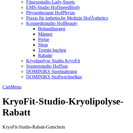
Fitnessstudio Lady-Sports
EMS-Studio HofSpeedBody
Physiotherapie HofPhysio
Praxis für ästhetische Medizin HofÄsthetics
Kosmetikstudio HofBeauty
Behandlungen
Männer
Preise
Shop
Termin buchen
Rabatte
Kryolipolyse Studio KryoFit
Sonnenstudio HofSun
DOMINIKS Sportnahrung
DOMINIKS Stoffwechselkur
Cart
Menu
KryoFit-Studio-Kryolipolyse-
Rabatt
KryoFit-Studio-Rabatt-Gutschein