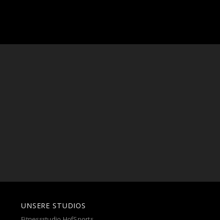
UNSERE STUDIOS
Fitnessstudio HofSports