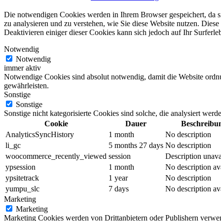
Die notwendigen Cookies werden in Ihrem Browser gespeichert, da sie
zu analysieren und zu verstehen, wie Sie diese Website nutzen. Dies
Deaktivieren einiger dieser Cookies kann sich jedoch auf Ihr Surferle
Notwendig
Notwendig
immer aktiv
Notwendige Cookies sind absolut notwendig, damit die Website ordn
gewährleisten.
Sonstige
Sonstige
Sonstige nicht kategorisierte Cookies sind solche, die analysiert wer
Cookie
Dauer
Beschreibu
AnalyticsSyncHistory
1 month
No description
li_gc
5 months 27 days
No description
woocommerce_recently_viewed
session
Description unava
ypsession
1 month
No description av
ypsitetrack
1 year
No description
yumpu_slc
7 days
No description av
Marketing
Marketing
Marketing Cookies werden von Drittanbietern oder Publishern verwen