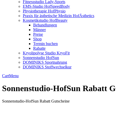
Fitnessstudio Lady-Sports
EMS-Studio HofSpeedBody
Physiotherapie HofPhysio
Praxis für ästhetische Medizin HofÄsthetics
Kosmetikstudio HofBeauty
Behandlungen
Männer
Preise
Shop
Termin buchen
Rabatte
Kryolipolyse Studio KryoFit
Sonnenstudio HofSun
DOMINIKS Sportnahrung
DOMINIKS Stoffwechselkur
Cart
Menu
Sonnenstudio-HofSun Rabatt G
Sonnenstudio-HofSun Rabatt Gutscheine