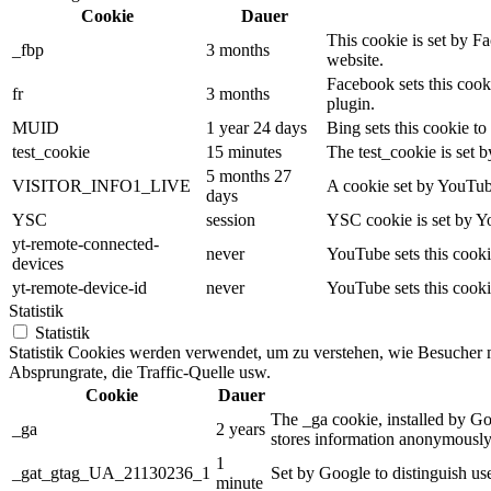
Cookie
Dauer
This cookie is set by F
_fbp
3 months
website.
Facebook sets this cook
fr
3 months
plugin.
MUID
1 year 24 days
Bing sets this cookie to
test_cookie
15 minutes
The test_cookie is set b
5 months 27
VISITOR_INFO1_LIVE
A cookie set by YouTube
days
YSC
session
YSC cookie is set by Y
yt-remote-connected-
never
YouTube sets this cooki
devices
yt-remote-device-id
never
YouTube sets this cooki
Statistik
Statistik
Statistik Cookies werden verwendet, um zu verstehen, wie Besucher mi
Absprungrate, die Traffic-Quelle usw.
Cookie
Dauer
The _ga cookie, installed by Goo
_ga
2 years
stores information anonymously
1
_gat_gtag_UA_21130236_1
Set by Google to distinguish use
minute