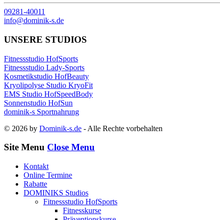
09281-40011
info@dominik-s.de
UNSERE STUDIOS
Fitnessstudio HofSports
Fitnessstudio Lady-Sports
Kosmetikstudio HofBeauty
Kryolipolyse Studio KryoFit
EMS Studio HofSpeedBody
Sonnenstudio HofSun
dominik-s Sportnahrung
© 2026 by
Dominik-s.de
- Alle Rechte vorbehalten
Site Menu
Close Menu
Kontakt
Online Termine
Rabatte
DOMINIKS Studios
Fitnessstudio HofSports
Fitnesskurse
Präventionskurse