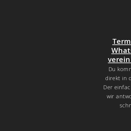
Term
What
verei
Du komm
direkt in 
Der einfac
wir antwo
schn