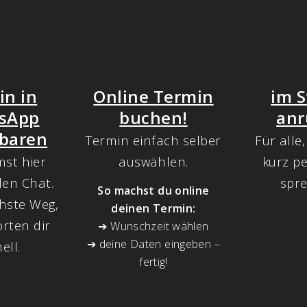
in in
Online Termin
im S
sApp
buchen!
anr
nbaren
Termin einfach selber
Für alle,
st hier
auswählen.
kurz p
den Chat.
spre
So machst du online
hste Weg,
deinen Termin:
rten dir
➔ Wunschzeit wählen
➔ deine Daten eingeben –
ell.
fertig!