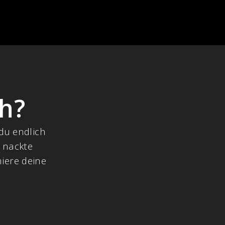
ch?
 du endlich
e nackte
miere deine