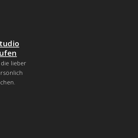
tudio
ufen
 die lieber
ersönlich
chen.