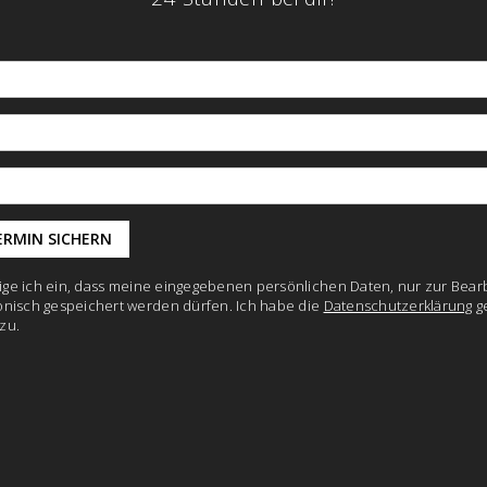
llige ich ein, dass meine eingegebenen persönlichen Daten, nur zur Bear
onisch gespeichert werden dürfen. Ich habe die
Datenschutzerklärung
g
zu.