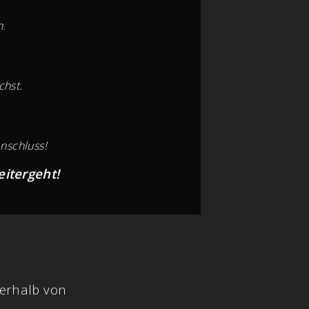
n.
chst.
nschluss!
eitergeht!
erhalb von