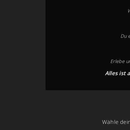
W
Du e
Erlebe u
Alles ist
Wähle dei