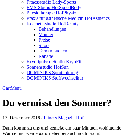
Fitnessstudio Lady-Sports
EMS-Studio HofSpeedBody
Physiotherapie HofPhysio
Praxis für ästhetische Medizin HofÄsthetics
Kosmetikstudio HofBeauty
Behandlungen
Männer
Preise
Shop
Termin buchen
Rabatte
Kryolipolyse Studio KryoFit
Sonnenstudio HofSun
DOMINIKS Sportnahrung
DOMINIKS Stoffwechselkur
Cart
Menu
Du vermisst den Sommer?
17. Dezember 2018 /
Fitness Magazin Hof
Dann komm zu uns und genieße ein paar Minuten wohltuende
Wärme und werde ganz nebenbei auch noch braun!