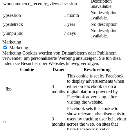
Description
woocommerce_recently_viewed
session
unavailable.
No description
ypsession
1 month
available.
ypsitetrack
1 year
No description
No description
yumpu_slc
7 days
available.
Marketing
Marketing
Marketing Cookies werden von Drittanbietern oder Publishern
verwendet, um personalisierte Werbung anzuzeigen. Sie tun dies,
indem sie Besucher über Websites hinweg verfolgen.
Cookie
Dauer
Beschreibung
This cookie is set by Facebook
to display advertisements when
3
either on Facebook or on a
_fbp
months
digital platform powered by
Facebook advertising, after
visiting the website.
Facebook sets this cookie to
show relevant advertisements to
3
users by tracking user behaviour
fr
months
across the web, on sites that
have Facebook pixel or