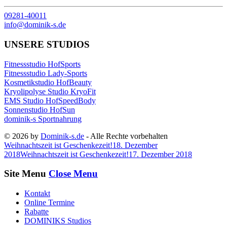
09281-40011
info@dominik-s.de
UNSERE STUDIOS
Fitnessstudio HofSports
Fitnessstudio Lady-Sports
Kosmetikstudio HofBeauty
Kryolipolyse Studio KryoFit
EMS Studio HofSpeedBody
Sonnenstudio HofSun
dominik-s Sportnahrung
© 2026 by
Dominik-s.de
- Alle Rechte vorbehalten
Weihnachtszeit ist Geschenkezeit!
18. Dezember
2018
Weihnachtszeit ist Geschenkezeit!
17. Dezember 2018
Site Menu
Close Menu
Kontakt
Online Termine
Rabatte
DOMINIKS Studios