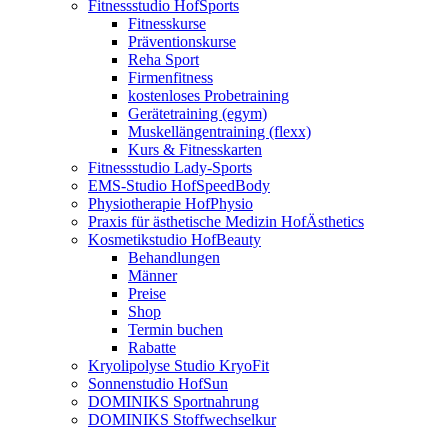
Fitnessstudio HofSports
Fitnesskurse
Präventionskurse
Reha Sport
Firmenfitness
kostenloses Probetraining
Gerätetraining (egym)
Muskellängentraining (flexx)
Kurs & Fitnesskarten
Fitnessstudio Lady-Sports
EMS-Studio HofSpeedBody
Physiotherapie HofPhysio
Praxis für ästhetische Medizin HofÄsthetics
Kosmetikstudio HofBeauty
Behandlungen
Männer
Preise
Shop
Termin buchen
Rabatte
Kryolipolyse Studio KryoFit
Sonnenstudio HofSun
DOMINIKS Sportnahrung
DOMINIKS Stoffwechselkur