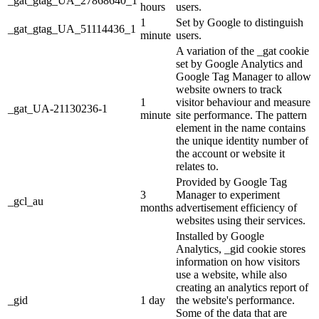
_gat_gtag_UA_27868640_1
hours
users.
1
Set by Google to distinguish
_gat_gtag_UA_51114436_1
minute
users.
A variation of the _gat cookie
set by Google Analytics and
Google Tag Manager to allow
website owners to track
1
visitor behaviour and measure
_gat_UA-21130236-1
minute
site performance. The pattern
element in the name contains
the unique identity number of
the account or website it
relates to.
Provided by Google Tag
3
Manager to experiment
_gcl_au
months
advertisement efficiency of
websites using their services.
Installed by Google
Analytics, _gid cookie stores
information on how visitors
use a website, while also
creating an analytics report of
_gid
1 day
the website's performance.
Some of the data that are