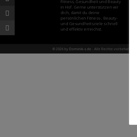
Fitness, Gesundheit und Beauty
in Hof. Gerne unterstützen wir
dich, damit du deine
persönlichen Fitness-, Beauty-
und Gesundheitsziele schnell
und effektiv erreichst.
© 2026 by
Dominik-s.de
- Alle Rechte vorbehalten