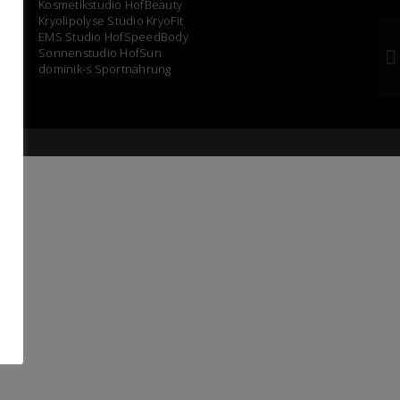
Kosmetikstudio HofBeauty
Kryolipolyse Studio KryoFit
EMS Studio HofSpeedBody
Sonnenstudio HofSun
dominik-s Sportnahrung