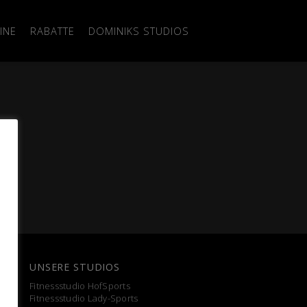
INE
RABATTE
DOMINIKS STUDIOS
UNSERE STUDIOS
Fitnessstudio HofSports
Fitnessstudio Lady-Sports