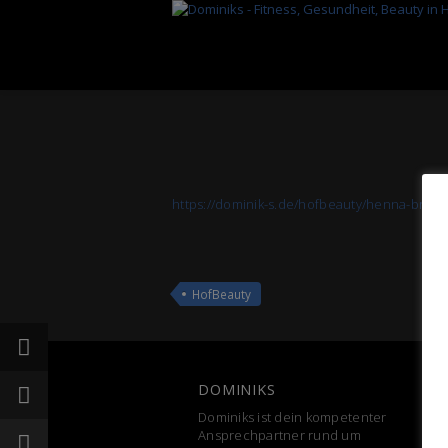
https://dominik-s.de/hofbeauty/henna-brow/
HofBeauty
DOMINIKS
Dominiks ist dein kompetenter
Ansprechpartner rund um