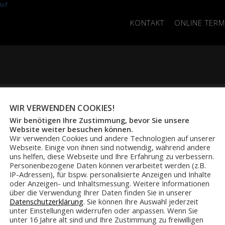
KONTAKT
ONLINE TERM
WIR VERWENDEN COOKIES!
Wir benötigen Ihre Zustimmung, bevor Sie unsere
Website weiter besuchen können.
Wir verwenden Cookies und andere Technologien auf unserer
Webseite. Einige von ihnen sind notwendig, während andere
uns helfen, diese Webseite und Ihre Erfahrung zu verbessern.
Personenbezogene Daten können verarbeitet werden (z.B.
IP-Adressen), für bspw. personalisierte Anzeigen und Inhalte
oder Anzeigen- und Inhaltsmessung. Weitere Informationen
über die Verwendung Ihrer Daten finden Sie in unserer
ÜBER UNS
DOMINIKS STUDIOS
Datenschutzerklärung
. Sie können Ihre Auswahl jederzeit
›
Datenschutz
Schützenweg 10 - 20
unter Einstellungen widerrufen oder anpassen. Wenn Sie
›
Impressum
95028 Hof
unter 16 Jahre alt sind und Ihre Zustimmung zu freiwilligen