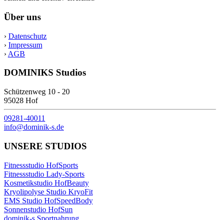
Über uns
›
Datenschutz
›
Impressum
›
AGB
DOMINIKS Studios
Schützenweg 10 - 20
95028 Hof
09281-40011
info@dominik-s.de
UNSERE STUDIOS
Fitnessstudio HofSports
Fitnessstudio Lady-Sports
Kosmetikstudio HofBeauty
Kryolipolyse Studio KryoFit
EMS Studio HofSpeedBody
Sonnenstudio HofSun
dominik-s Sportnahrung