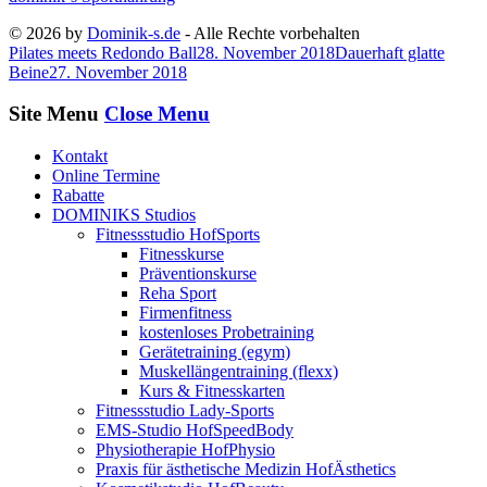
© 2026 by
Dominik-s.de
- Alle Rechte vorbehalten
Pilates meets Redondo Ball
28. November 2018
Dauerhaft glatte
Beine
27. November 2018
Site Menu
Close Menu
Kontakt
Online Termine
Rabatte
DOMINIKS Studios
Fitnessstudio HofSports
Fitnesskurse
Präventionskurse
Reha Sport
Firmenfitness
kostenloses Probetraining
Gerätetraining (egym)
Muskellängentraining (flexx)
Kurs & Fitnesskarten
Fitnessstudio Lady-Sports
EMS-Studio HofSpeedBody
Physiotherapie HofPhysio
Praxis für ästhetische Medizin HofÄsthetics