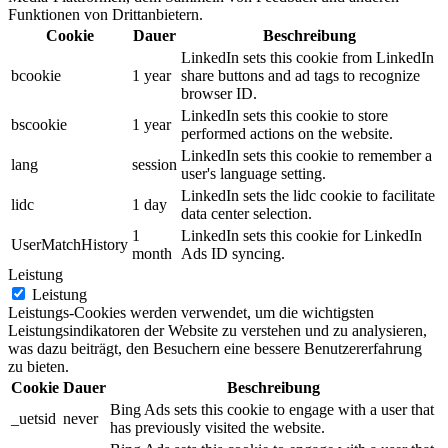
Funktionen von Drittanbietern.
Cookie
Dauer
Beschreibung
LinkedIn sets this cookie from LinkedIn
bcookie
1 year
share buttons and ad tags to recognize
browser ID.
LinkedIn sets this cookie to store
bscookie
1 year
performed actions on the website.
LinkedIn sets this cookie to remember a
lang
session
user's language setting.
LinkedIn sets the lidc cookie to facilitate
lidc
1 day
data center selection.
1
LinkedIn sets this cookie for LinkedIn
UserMatchHistory
month
Ads ID syncing.
Leistung
Leistung
Leistungs-Cookies werden verwendet, um die wichtigsten
Leistungsindikatoren der Website zu verstehen und zu analysieren,
was dazu beiträgt, den Besuchern eine bessere Benutzererfahrung
zu bieten.
Cookie
Dauer
Beschreibung
Bing Ads sets this cookie to engage with a user that
_uetsid
never
has previously visited the website.