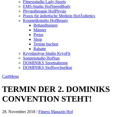
Fitnessstudio Lady-Sports
EMS-Studio HofSpeedBody
Physiotherapie HofPhysio
Praxis für ästhetische Medizin HofÄsthetics
Kosmetikstudio HofBeauty
Behandlungen
Männer
Preise
Shop
Termin buchen
Rabatte
Kryolipolyse Studio KryoFit
Sonnenstudio HofSun
DOMINIKS Sportnahrung
DOMINIKS Stoffwechselkur
Cart
Menu
TERMIN DER 2. DOMINIKS
CONVENTION STEHT!
28. November 2018 /
Fitness Magazin Hof