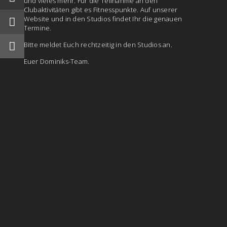
und vieles mehr. Für die Teilnahme an den
Clubaktivitäten gibt es Fitnesspunkte. Auf unserer
Website und in den Studios findet Ihr die genauen
Termine.
Bitte meldet Euch rechtzeitig in den Studios an.
Euer Dominiks-Team.