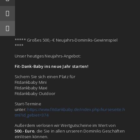
***** Großes 500,- € Neujahrs-Dominiks-Gewinnspiel
****
Unser heutiges Neujahrs-Angebot:
Fit-Dank-Baby ins neue Jahr starten!
Sichern Sie sich einen Platz für
Fitdankbaby Mini
Fitdankbaby Maxi
Fitdankbaby Outdoor
Start-Termine
unter:
https://www.fitdankbaby.de/index.php/kurseseite.h
tml?id_gebiet=374
Außerdem verlosen wir Wertgutscheine im Wert von
500.- Euro
, die Sie in allen unseren Dominiks Geschäften
einlösen können.