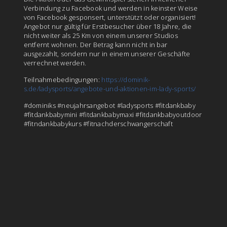
Verbindung zu Facebook und werden in keinster Weise
von Facebook gesponsert, unterstützt oder organisiert!
Angebot nur gültig für Erstbesucher über 18 Jahre, die
nicht weiter als 25 Km von einem unserer Studios
entfernt wohnen. Der Betrag kann nicht in bar
ausgezahlt, sondern nur in einem unserer Geschäfte
verrechnet werden.
Teilnahmebedingungen:
https://dominik-
s.de/ladysports/angebote-und-aktionen-im-lady-sports/
#dominiks #neujahrsangebot #ladysports #fitdankbaby
#fitdankbabymini #fitdankbabymaxi #fitdankbabyoutdoor
#fitndankbabykurs #fitnachderschwangerschaft