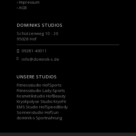
›
Impressum
›
AGB
DOMINIKS STUDIOS
Schützenweg 10 - 20
95028 Hof
09281-40011
info@dominik-s.de
UNSERE STUDIOS
Fitnessstudio HofSports
Fitnessstudio Lady-Sports
Kosmetikstudio HofBeauty
Kryolipolyse Studio KryoFit
EMS Studio HofSpeedBody
Sonnenstudio HofSun
dominik-s Sportnahrung