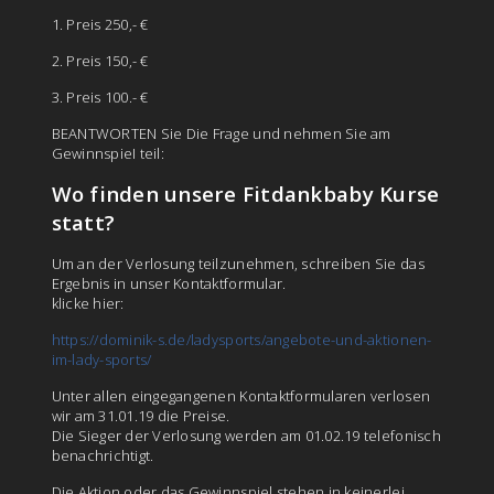
1. Preis 250,- €
2. Preis 150,- €
3. Preis 100.- €
BEANTWORTEN Sie Die Frage und nehmen Sie am
GewinnspieI teil:
Wo finden unsere Fitdankbaby Kurse
statt?
Um an der Verlosung teilzunehmen, schreiben Sie das
Ergebnis in unser Kontaktformular.
klicke hier:
https://dominik-s.de/ladysports/angebote-und-aktionen-
im-lady-sports/
Unter allen eingegangenen Kontaktformularen verlosen
wir am 31.01.19 die Preise.
Die Sieger der Verlosung werden am 01.02.19 telefonisch
benachrichtigt.
Die Aktion oder das Gewinnspiel stehen in keinerlei