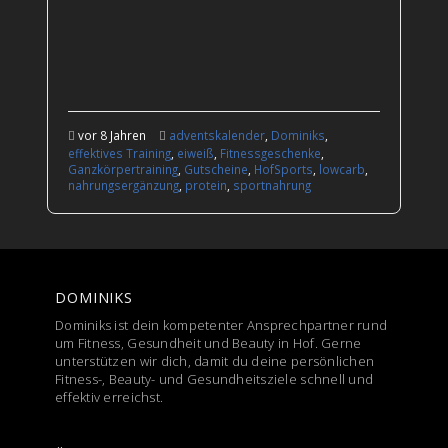
vor 8 Jahren
adventskalender
,
Dominiks
,
effektives Training
,
eiweiß
,
Fitnessgeschenke
,
Ganzkörpertraining
,
Gutscheine
,
HofSports
,
lowcarb
,
nahrungsergänzung
,
protein
,
sportnahrung
DOMINIKS
Dominiks ist dein kompetenter Ansprechpartner rund
um Fitness, Gesundheit und Beauty in Hof. Gerne
unterstützen wir dich, damit du deine persönlichen
Fitness-, Beauty- und Gesundheitsziele schnell und
effektiv erreichst.