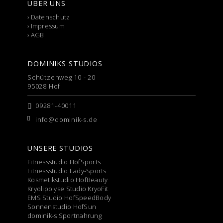
ÜBER UNS
›
Datenschutz
›
Impressum
›
AGB
DOMINIKS STUDIOS
Schützenweg 10 - 20
95028 Hof
09281-40011
info@dominik-s.de
UNSERE STUDIOS
Fitnessstudio HofSports
Fitnessstudio Lady-Sports
Kosmetikstudio HofBeauty
Kryolipolyse Studio KryoFit
EMS Studio HofSpeedBody
Sonnenstudio HofSun
dominik-s Sportnahrung