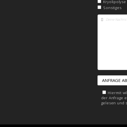
Kryolipolyse
Sonstiges
Hiermit w
der Anfrage e
gelesen und 