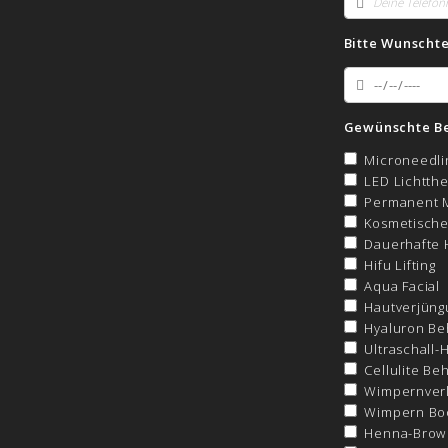
Bitte Wunscht
Gewünschte B
Microneedli
LED Lichtth
Permanent 
Kosmetische
Dauerhafte 
Hifu Lifting
Aqua Facial
Hautverjüng
Hyaluron Be
Ultraschall-
Cellulite Be
Wimpernver
Wimpern Boos
Henna-Brow