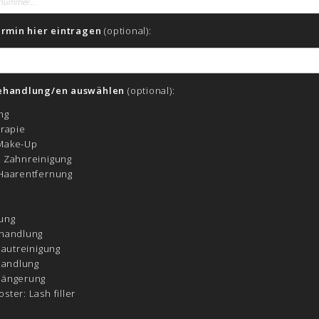
ermin hier eintragen
(optional):
ehandlung/en auswählen
(optional):
ng
erapie
Make-Up
 Zahnreinigung
Haarentfernung
ung
handlung
Hautreinigung
handlung
längerung
ter: Lash filler