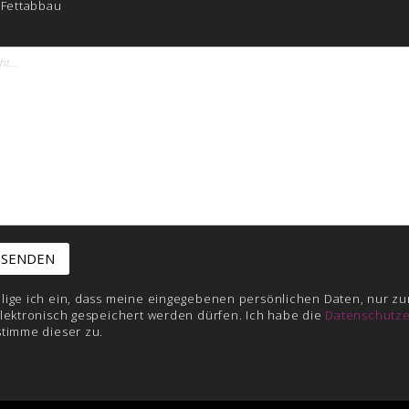
 Fettabbau
illige ich ein, dass meine eingegebenen persönlichen Daten, nur zu
lektronisch gespeichert werden dürfen. Ich habe die
Datenschutze
stimme dieser zu.