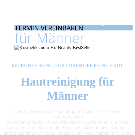
und ebenmäßige Haut!
ENTFERNT: Pickel, Akne, Mitesser, große Poren, 
ENTFERNT: Pickel, Akne, Mitesser,
große Poren, Rötungen & Entzündungen
TERMIN VEREINBAREN
für Männer
MICRONEEDLING: FÜR PORENTIEF REINE HAUT
Hautreinigung für
Männer
Die Microneedling Behandlung hilft gleich bei mehrere
Hautproblemen!
Sie bekämpft Pickel, Akne, Mitesser und große Poren. Die Haut
wird intensiv geklärt und die Poren sichtbar verfeinert. Rötungen
und Entzündungen werden reduziert und sogar Narben (z.B. Akne