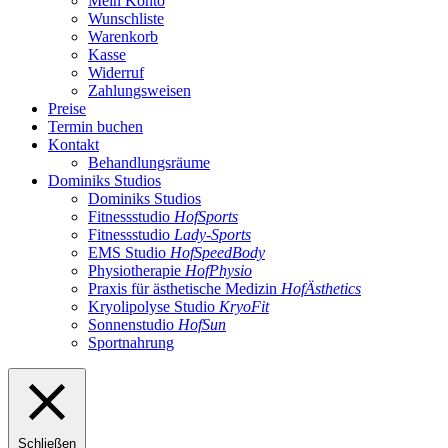
Mein Konto
Wunschliste
Warenkorb
Kasse
Widerruf
Zahlungsweisen
Preise
Termin buchen
Kontakt
Behandlungsräume
Dominiks Studios
Dominiks Studios
Fitnessstudio
HofSports
Fitnessstudio
Lady-Sports
EMS Studio
HofSpeedBody
Physiotherapie
HofPhysio
Praxis für ästhetische Medizin
HofÄsthetics
Kryolipolyse Studio
KryoFit
Sonnenstudio
HofSun
Sportnahrung
Schließen