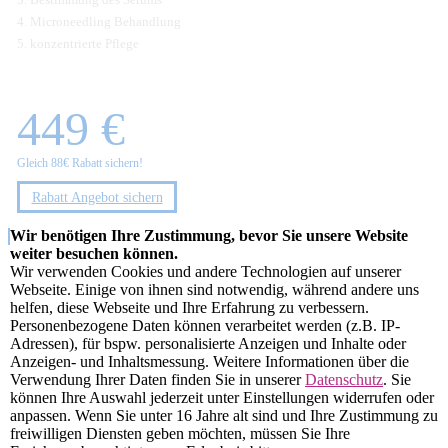
4. Microneedling Behandlung
5. konzentrierte Pflege
449 €
Gleich 88€ Rabatt sichern!
Rabatt Angebot sichern
Wir benötigen Ihre Zustimmung, bevor Sie unsere Website
179€ GESPART
weiter besuchen können.
Wir verwenden Cookies und andere Technologien auf unserer
Webseite. Einige von ihnen sind notwendig, während andere uns
GENTLEMAN CLEANING
helfen, diese Webseite und Ihre Erfahrung zu verbessern.
Personenbezogene Daten können verarbeitet werden (z.B. IP-
PREMIUM
Adressen), für bspw. personalisierte Anzeigen und Inhalte oder
Anzeigen- und Inhaltsmessung. Weitere Informationen über die
Verwendung Ihrer Daten finden Sie in unserer
Datenschutz
. Sie
6er Behandlung (1x davon gratis)
können Ihre Auswahl jederzeit unter Einstellungen widerrufen oder
anpassen. Wenn Sie unter 16 Jahre alt sind und Ihre Zustimmung zu
komplettes Gesicht
freiwilligen Diensten geben möchten, müssen Sie Ihre
ca. 60 Minuten