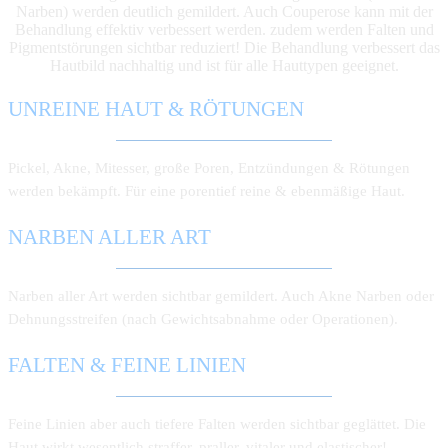
Narben) werden deutlich gemildert. Auch Couperose kann mit der
Behandlung effektiv verbessert werden. zudem werden Falten und
Pigmentstörungen sichtbar reduziert! Die Behandlung verbessert das
Hautbild nachhaltig und ist für alle Hauttypen geeignet.
UNREINE HAUT & RÖTUNGEN
Pickel, Akne, Mitesser, große Poren, Entzün­dungen & Rötungen
werden bekämpft. Für eine porentief reine & ebenmäßige Haut.
NARBEN ALLER ART
Narben aller Art werden sichtbar gemildert. Auch Akne Narben oder
Dehnungsstreifen (nach Gewichtsabnahme oder Operationen).
FALTEN & FEINE LINIEN
Feine Linien aber auch tiefere Falten werden sichtbar geglättet. Die
Haut wirkt wesentlich straffer, praller, vitaler und elastischer!