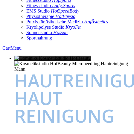
Fitnessstudio
HofSports
Fitnessstudio
Lady-Sports
EMS Studio
HofSpeedBody
Physiotherapie
HofPhysio
Praxis für ästhetische Medizin
HofÄsthetics
Kryolipolyse Studio
KryoFit
Sonnenstudio
HofSun
Sportnahrung
Cart
Menu
HAUTREINIG
HAUT
REINIGUNG
Für porentief reine