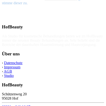
stimme dieser zu.
HofBeauty
Als Studio für kosmetische Behandlungen bieten wir im HofBeauty
immer die neusten Beauty Behandlungen an. Sehr beliebt sind die
Bereiche der dauerhaften Haarentfernung und Hautverjüngung.
Über uns
›
Datenschutz
›
Impressum
›
AGB
›
Studio
HofBeauty
Schützenweg 20
95028 Hof