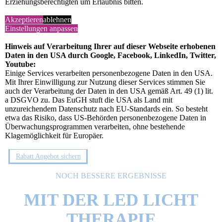
Erziehungsberechtigten um Erlaubnis bitten.
Akzeptieren
ablehnen
BEHANDLUNG
Einstellungen anpassen
1. Hautanalyse
Hinweis auf Verarbeitung Ihrer auf dieser Webseite erhobenen
2. schonende Reinigung
Daten in den USA durch Google, Facebook, LinkedIn, Twitter,
3. Bestimmung des Serums
Youtube:
4. Microneedling Behandlung
Einige Services verarbeiten personenbezogene Daten in den USA.
5. konzentrierte Pflege
Mit Ihrer Einwilligung zur Nutzung dieser Services stimmen Sie
auch der Verarbeitung der Daten in den USA gemäß Art. 49 (1) lit.
a DSGVO zu. Das EuGH stuft die USA als Land mit
unzureichendem Datenschutz nach EU-Standards ein. So besteht
895 €
etwa das Risiko, dass US-Behörden personenbezogene Daten in
Überwachungsprogrammen verarbeiten, ohne bestehende
Klagemöglichkeit für Europäer.
Gleich 179€ Rabatt sichern!
Rabatt Angebot sichern
NOCH BESSERE ERGEBNISSE
MIT DER LED LICHT
THERAPIE