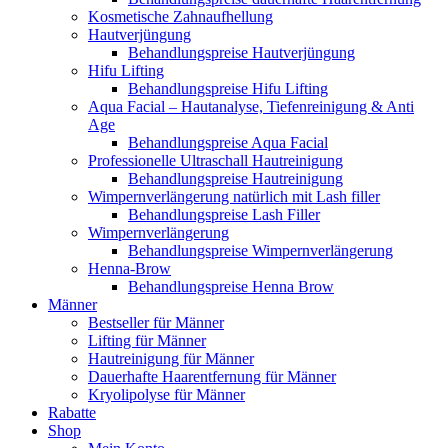
Kosmetische Zahnaufhellung
Hautverjüngung
Behandlungspreise Hautverjüngung
Hifu Lifting
Behandlungspreise Hifu Lifting
Aqua Facial – Hautanalyse, Tiefenreinigung & Anti
Age
Behandlungspreise Aqua Facial
Professionelle Ultraschall Hautreinigung
Behandlungspreise Hautreinigung
Wimpernverlängerung natürlich mit Lash filler
Behandlungspreise Lash Filler
Wimpernverlängerung
Behandlungspreise Wimpernverlängerung
Henna-Brow
Behandlungspreise Henna Brow
Männer
Bestseller für Männer
Lifting für Männer
Hautreinigung für Männer
Dauerhafte Haarentfernung für Männer
Kryolipolyse für Männer
Rabatte
Shop