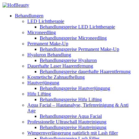
Behandlungen
LED Lichttherapie
Behandlungspreise LED Lichttherapie
Microneedling
Behandlungspreise Microneedling
Permanent Make-Up
Behandlungspreise Permanent Make-Up
Hyaluron Behandlung
Behandlungspreise Hyaluron
Dauerhafte Laser Haarentfernung
Behandlungspreise dauerhafte Haarentfernung
Kosmetische Zahnaufhellung
Hautverjüngung
Behandlungspreise Hautverjüngung
Hifu Lifting
Behandlungspreise Hifu Lifting
Aqua Facial – Hautanalyse, Tiefenreinigung & Anti
Age
Behandlungspreise Aqua Facial
Professionelle Ultraschall Hautreinigung
Behandlungspreise Hautreinigung
Wimpernverlängerung natürlich mit Lash filler
Behandlungspreise Lash Filler