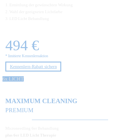
1. Ermittlung der gewünschten Wirkung
2. Wahl der geeigneten Lichtfarbe
3. LED Licht Behandlung
494 €
* limitierte Kennenlernaktion
Kennenlern-Rabatt sichern
6x LICHT
MAXIMUM CLEANING
PREMIUM
Microneedling 6er Behandlung
plus 6er LED Licht Therapie