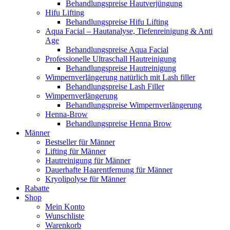
Behandlungspreise Hautverjüngung
Hifu Lifting
Behandlungspreise Hifu Lifting
Aqua Facial – Hautanalyse, Tiefenreinigung & Anti
Age
Behandlungspreise Aqua Facial
Professionelle Ultraschall Hautreinigung
Behandlungspreise Hautreinigung
Wimpernverlängerung natürlich mit Lash filler
Behandlungspreise Lash Filler
Wimpernverlängerung
Behandlungspreise Wimpernverlängerung
Henna-Brow
Behandlungspreise Henna Brow
Männer
Bestseller für Männer
Lifting für Männer
Hautreinigung für Männer
Dauerhafte Haarentfernung für Männer
Kryolipolyse für Männer
Rabatte
Shop
Mein Konto
Wunschliste
Warenkorb