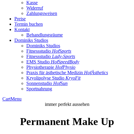
Kasse
Widerruf
Zahlungsweisen
Preise
Termin buchen
Kontakt
Behandlungsräume
Dominiks Studios
Dominiks Studios
Fitnessstudio
HofSports
Fitnessstudio
Lady-Sports
EMS Studio
HofSpeedBody
Physiotherapie
HofPhysio
Praxis für ästhetische Medizin
HofÄsthetics
Kryolipolyse Studio
KryoFit
Sonnenstudio
HofSun
Sportnahrung
Cart
Menu
immer perfekt aussehen
Permanent Make Up