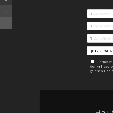
Hiermit w
der Anfrage e
gelesen und 
Hau