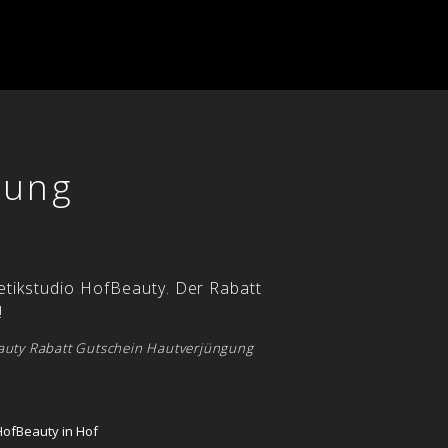
gung
etikstudio HofBeauty. Der Rabatt
!
eauty Rabatt Gutschein Hautverjüngung