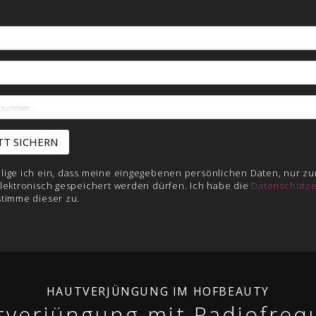
illige ich ein, dass meine eingegebenen persönlichen Daten, nur zu
lektronisch gespeichert werden dürfen. Ich habe die
Datenschutze
stimme dieser zu.
HAUTVERJÜNGUNG IM HOFBEAUTY
tverjüngung mit Radiofreq