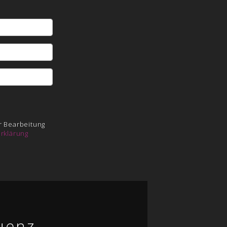
r Bearbeitung
rklärung
uenz