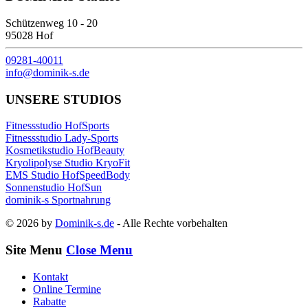
Schützenweg 10 - 20
95028 Hof
09281-40011
info@dominik-s.de
UNSERE STUDIOS
Fitnessstudio HofSports
Fitnessstudio Lady-Sports
Kosmetikstudio HofBeauty
Kryolipolyse Studio KryoFit
EMS Studio HofSpeedBody
Sonnenstudio HofSun
dominik-s Sportnahrung
© 2026 by
Dominik-s.de
- Alle Rechte vorbehalten
Site Menu
Close Menu
Kontakt
Online Termine
Rabatte