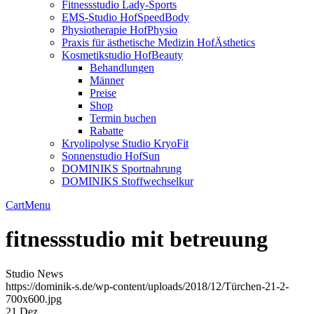
Fitnessstudio Lady-Sports
EMS-Studio HofSpeedBody
Physiotherapie HofPhysio
Praxis für ästhetische Medizin HofÄsthetics
Kosmetikstudio HofBeauty
Behandlungen
Männer
Preise
Shop
Termin buchen
Rabatte
Kryolipolyse Studio KryoFit
Sonnenstudio HofSun
DOMINIKS Sportnahrung
DOMINIKS Stoffwechselkur
Cart
Menu
fitnessstudio mit betreuung
Studio News
https://dominik-s.de/wp-content/uploads/2018/12/Türchen-21-2-
700x600.jpg
21
Dez.