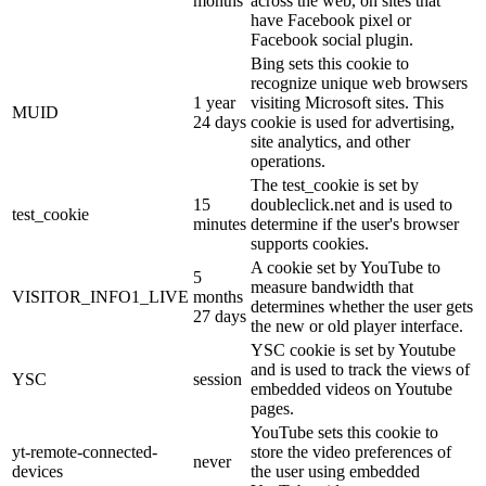
months
across the web, on sites that
have Facebook pixel or
Facebook social plugin.
Bing sets this cookie to
recognize unique web browsers
1 year
visiting Microsoft sites. This
MUID
24 days
cookie is used for advertising,
site analytics, and other
operations.
The test_cookie is set by
15
doubleclick.net and is used to
test_cookie
minutes
determine if the user's browser
supports cookies.
A cookie set by YouTube to
5
measure bandwidth that
VISITOR_INFO1_LIVE
months
determines whether the user gets
27 days
the new or old player interface.
YSC cookie is set by Youtube
and is used to track the views of
YSC
session
embedded videos on Youtube
pages.
YouTube sets this cookie to
yt-remote-connected-
store the video preferences of
never
devices
the user using embedded