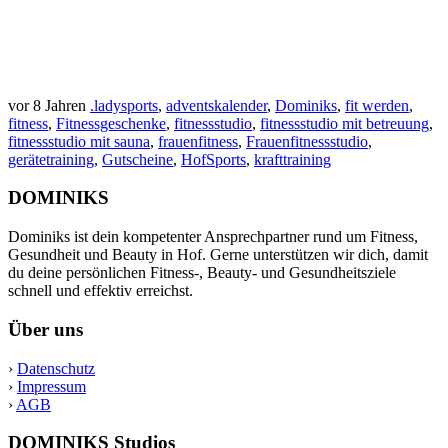
vor 8 Jahren
.ladysports
,
adventskalender
,
Dominiks
,
fit werden
,
fitness
,
Fitnessgeschenke
,
fitnessstudio
,
fitnessstudio mit betreuung
,
fitnessstudio mit sauna
,
frauenfitness
,
Frauenfitnessstudio
,
gerätetraining
,
Gutscheine
,
HofSports
,
krafttraining
DOMINIKS
Dominiks ist dein kompetenter Ansprechpartner rund um Fitness,
Gesundheit und Beauty in Hof. Gerne unterstützen wir dich, damit
du deine persönlichen Fitness-, Beauty- und Gesundheitsziele
schnell und effektiv erreichst.
Über uns
›
Datenschutz
›
Impressum
›
AGB
DOMINIKS Studios