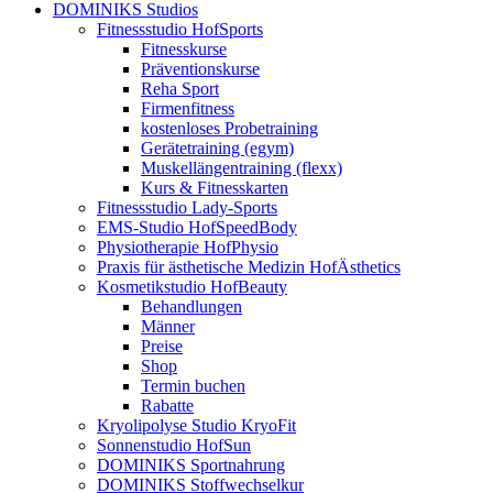
DOMINIKS Studios
Fitnessstudio HofSports
Fitnesskurse
Präventionskurse
Reha Sport
Firmenfitness
kostenloses Probetraining
Gerätetraining (egym)
Muskellängentraining (flexx)
Kurs & Fitnesskarten
Fitnessstudio Lady-Sports
EMS-Studio HofSpeedBody
Physiotherapie HofPhysio
Praxis für ästhetische Medizin HofÄsthetics
Kosmetikstudio HofBeauty
Behandlungen
Männer
Preise
Shop
Termin buchen
Rabatte
Kryolipolyse Studio KryoFit
Sonnenstudio HofSun
DOMINIKS Sportnahrung
DOMINIKS Stoffwechselkur