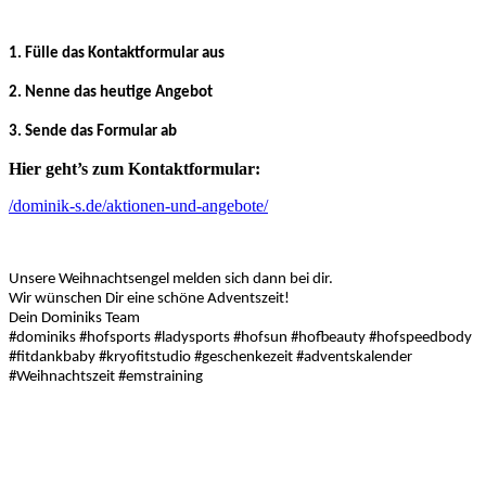
1. Fülle das Kontaktformular aus
2. Nenne das heutige Angebot
3. Sende das Formular ab
Hier geht’s zum Kontaktformular:
/dominik-s.de/aktionen-und-angebote/
Unsere Weihnachtsengel melden sich dann bei dir.
Wir wünschen Dir eine schöne Adventszeit!
Dein Dominiks Team
#dominiks #hofsports #ladysports #hofsun #hofbeauty #hofspeedbody
#fitdankbaby #kryofitstudio #geschenkezeit #adventskalender
#Weihnachtszeit #emstraining