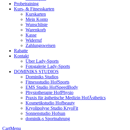
Probetraining
Kurs- & Fitnesskarten
Kurskarten
Mein Konto
Wunschliste
Warenkorb
Kasse
Widerruf
Zahlungsweisen
Rabatte
Kontakt
Über Lady-Sports
Fotogalerie Lady-Sports
DOMINIKS STUDIOS
Dominiks Studios
Fitnessstudio HofSports
EMS Studio HofSpeedBody
Physiotherapie HofPhysio
Praxis für ästhetische Medizin HofÄsthetics
Kosmetikstudio Hofbeauty
Kryolipolyse Studio KryoFit
Sonnenstudio Hofsun
dominik-s Sportnahrung
Cart
Menu