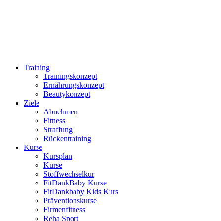
Training
Trainingskonzept
Ernährungskonzept
Beautykonzept
Ziele
Abnehmen
Fitness
Straffung
Rückentraining
Kurse
Kursplan
Kurse
Stoffwechselkur
FitDankBaby Kurse
FitDankbaby Kids Kurs
Präventionskurse
Firmenfitness
Reha Sport